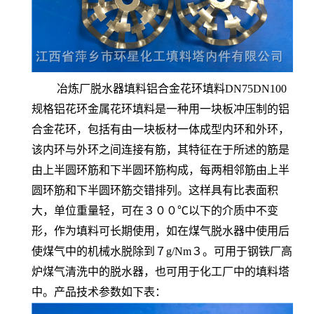
冶炼厂脱水器填料铝合金花环填料DN75DN100
规格铝花环金属花环填料是一种用一块板冲压制的铝
合金花环，包括有由一块板材一体成型内环和外环，
该内环与外环之间连接有筋，其特征在于所述的筋是
由上半圆环筋和下半圆环筋构成，每两相邻筋由上半
圆环筋和下半圆环筋交错排列。这样具有比表面积
大，单位重量轻，可在３００℃以下的介质中不变
形，作为填料可长期使用，如在煤气脱水器中使用后
使煤气中的机械水脱除到７g/Nm３。可用于钢铁厂高
炉煤气清洗中的脱水器，也可用于化工厂中的填料塔
中。产品技术参数如下表：