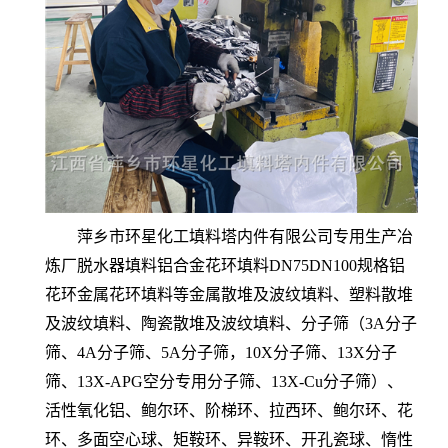
萍乡市环星化工填料塔内件有限公司专用生产冶
炼厂脱水器填料铝合金花环填料DN75DN100规格铝
花环金属花环填料等金属散堆及波纹填料、塑料散堆
及波纹填料、陶瓷散堆及波纹填料、分子筛（3A分子
筛、4A分子筛、5A分子筛，10X分子筛、13X分子
筛、13X-APG空分专用分子筛、13X-Cu分子筛）、
活性氧化铝、鲍尔环、阶梯环、拉西环、鲍尔环、花
环、多面空心球、矩鞍环、异鞍环、开孔瓷球、惰性