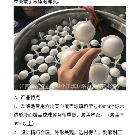
步减缓了液体的挥发。
2、产品特点
1、盐酸池专用六角实心覆盖球填料型号40mm浮球六
边形液面覆盖球球翼互相重叠，履盖严密。（履盖率
99%以上）
2．设计精巧合理，外形美观。选材得当，耐酸耐压