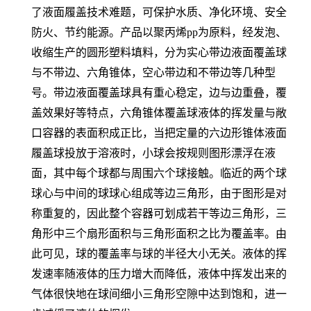
了液面履盖技术难题，可保护水质、净化环境、安全
防火、节约能源。产品以聚丙烯pp为原料，经发泡、
收缩生产的圆形塑料填料，分为实心带边液面覆盖球
与不带边、六角锥体，空心带边和不带边等几种型
号。带边液面覆盖球具有重心稳定，边与边重叠，覆
盖效果好等特点，六角锥体覆盖球液体的挥发量与敞
口容器的表面积成正比，当把定量的六边形锥体液面
履盖球投放于溶液时，小球会按规则图形漂浮在液
面，其中每个球都与周围六个球接触。临近的两个球
球心与中间的球球心组成等边三角形，由于图形是对
称重复的，因此整个容器可划成若干等边三角形，三
角形中三个扇形面积与三角形面积之比为覆盖率。由
此可见，球的覆盖率与球的半径大小无关。液体的挥
发速率随液体的压力增大而降低，液体中挥发出来的
气体很快地在球间细小三角形空隙中达到饱和，进一