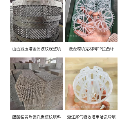
山西减压塔金属波纹规整填
洗涤塔填充材料PP拉西环
料452YPlus不锈钢孔板波纹填
51mm76mm特拉瑞德环填料
料
醋酸装置陶瓷孔板波纹填料
浙江尾气吸收塔用哈凯登填
型号450Y350Y
料3.5寸2寸PP聚丙烯Tri派克