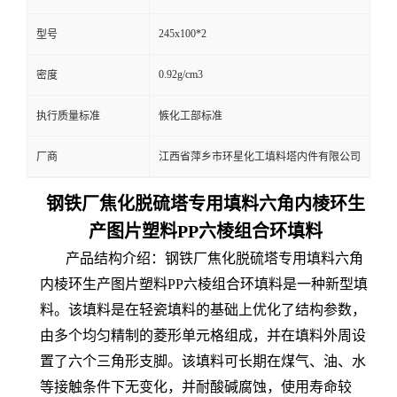
245x100*2
型号
0.92g/cm3
密度
执行质量标准
愱化工部标准
厂商
江西省萍乡市环星化工填料塔内件有限公司
钢铁厂焦化脱硫塔专用填料六角内棱环生
产图片塑料PP六棱组合环填料
产品结构介绍：钢铁厂焦化脱硫塔专用填料六角
内棱环生产图片塑料PP六棱组合环填料是一种新型填
料。该填料是在轻瓷填料的基础上优化了结构参数，
由多个均匀精制的菱形单元格组成，并在填料外周设
置了六个三角形支脚。该填料可长期在煤气、油、水
等接触条件下无变化，并耐酸碱腐蚀，使用寿命较