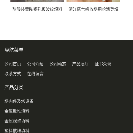
醋酸装置陶瓷孔板波纹填料
浙江尾气吸收塔用哈凯登填
型号450Y350Y
料3.5寸2寸PP聚丙烯Tri派克
环保球形填料
导航菜单
公司首页
公司介绍
公司动态
产品展厅
证书荣誉
联系方式
在线留言
产品分类
塔内件及塔设备
金属散堆填料
金属规整填料
塑料散堆填料