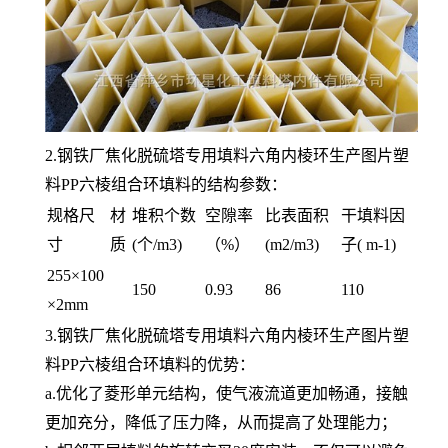
2.钢铁厂焦化脱硫塔专用填料六角内棱环生产图片塑
料PP六棱组合环填料的结构参数：
规格尺
材
堆积个数
空隙率
比表面积
干填料因
寸
质
(个/m3)
（%）
(m2/m3)
子( m-1)
255×100
150
0.93
86
110
×2mm
3.钢铁厂焦化脱硫塔专用填料六角内棱环生产图片塑
料PP六棱组合环填料的优势：
a.优化了菱形单元结构，使气液流道更加畅通，接触
更加充分，降低了压力降，从而提高了处理能力；