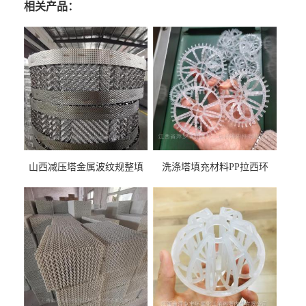
相关产品：
山西减压塔金属波纹规整填
洗涤塔填充材料PP拉西环
料452YPlus不锈钢孔板波纹填
51mm76mm特拉瑞德环填料
料