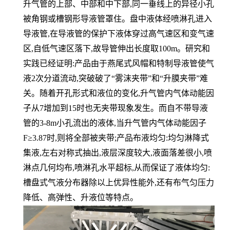
升气管的上部、中部和中下部,同一垂线上的异径小孔
被角钢或槽钢形导液管罩住。盘中液体经喷淋孔进入
导液管,在导液管的保护下液体穿过高气速区和变气速
区,自低气速区落下,故导管伸出长度取100m。研究和
实践已经证明:产品由于燕尾式风帽和特制导液管使气
液2次分道流动,突破破了“雾沫夹带”和“升膜夹带”难
关。随着开孔形式和液位的变化,升气管内气体动能因
子从7增加到15时也无夹带现象发生。而自不带导液
管的3-8m小孔流出的液体,当升气管内气体动能因子
F≥3.87时,则将全部被夹带;产品布液均匀:均匀淋降式
集液,左右对称式抽出,液层深度较大,液面落差很小,喷
淋点几何均布,喷淋孔水平超标,从而保证了液体均匀:
槽盘式气液分布器除以上优异性能外,还有布气匀压力
降低、高弹性、升液位等特点。