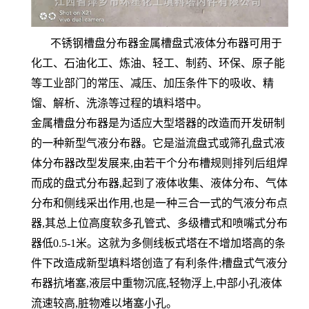
不锈钢槽盘分布器金属槽盘式液体分布器可用于
化工、石油化工、炼油、轻工、制药、环保、原子能
等工业部门的常压、减压、加压条件下的吸收、精
馏、解析、洗涤等过程的填料塔中。
金属槽盘分布器是为适应大型塔器的改造而开发研制
的一种新型气液分布器。它是溢流盘式或筛孔盘式液
体分布器改型发展来,由若干个分布槽规则排列后组焊
而成的盘式分布器,起到了液体收集、液体分布、气体
分布和侧线采出作用,也是一种三合一式的气液分布点
器,其总上位高度软多孔管式、多级槽式和喷嘴式分布
器低0.5-1米。这就为多侧线板式塔在不增加塔高的条
件下改造成新型填料塔创造了有利条件;槽盘式气液分
布器抗堵塞,液层中重物沉底,轻物浮上,中部小孔液体
流速较高,脏物难以堵塞小孔。