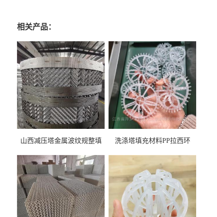
相关产品：
山西减压塔金属波纹规整填
洗涤塔填充材料PP拉西环
料452YPlus不锈钢孔板波纹填
51mm76mm特拉瑞德环填料
料