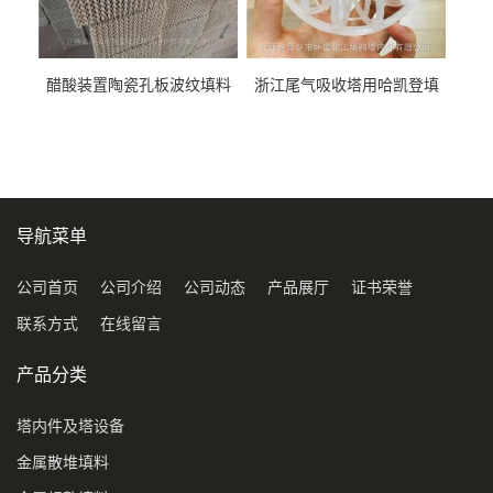
醋酸装置陶瓷孔板波纹填料
浙江尾气吸收塔用哈凯登填
型号450Y350Y
料3.5寸2寸PP聚丙烯Tri派克
环保球形填料
导航菜单
公司首页
公司介绍
公司动态
产品展厅
证书荣誉
联系方式
在线留言
产品分类
塔内件及塔设备
金属散堆填料