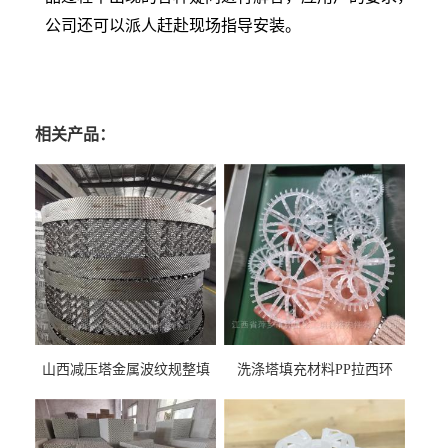
公司还可以派人赶赴现场指导安装。
相关产品：
山西减压塔金属波纹规整填
洗涤塔填充材料PP拉西环
料452YPlus不锈钢孔板波纹填
51mm76mm特拉瑞德环填料
料