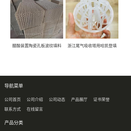
醋酸装置陶瓷孔板波纹填料
浙江尾气吸收塔用哈凯登填
型号450Y350Y
料3.5寸2寸PP聚丙烯Tri派克
环保球形填料
导航菜单
公司首页
公司介绍
公司动态
产品展厅
证书荣誉
联系方式
在线留言
产品分类