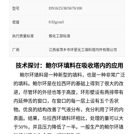
DN16/25/38/50/76/100
型号
0.92g/cm3
密度
执行质量标准
愱化工部标准
厂商
江西省萍乡市环星化工填料塔内件有限公司
技术探讨：鲍尔环填料在吸收塔内
的
应用
鲍尔环填料是一种新型的填料，也是一种非常广泛
的填料。鲍尔环是在拉西环的基础上得到了很大的改
进，尽管环的外径也等于高度，环形壁设有两排带有
内延伸舌的窗口，在窗口的每一层上设有五个舌状
物。优良的结构改善了气液分布，充分利用了环的内
表面。结果，与拉西环填料环相比，处理的量可以大
于50％，并且压力降低了一半。一般生产的鲍尔环填