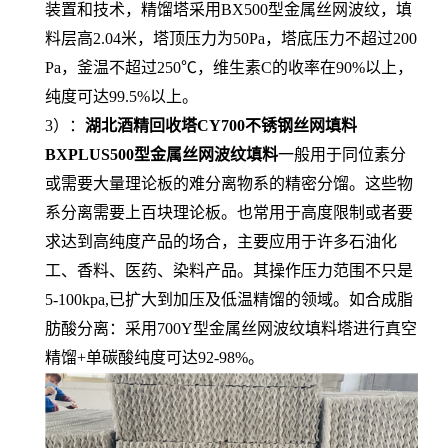
装置和技术，精馏塔采用BX500型金属丝网波纹，填
料层高2.04米，塔顶压力为50Pa，塔底压力不超过200
Pa，釜温不超过250℃，维生素C的收率在90%以上，
纯度可达99.5%以上。
3）：
湖北酒精回收塔CY700不锈钢丝网填料
BXPLUS500型金属丝网波纹填料
一般用于同位素分
或需要大量理论板的难分离物系的精密分馏。这些物
系分离需要上百块理论板。也常用于高度限制或者要
求达到高纯度产品的场合，主要应用于许多石油化
工、香料、医药、染料产品。其操作压力范围不只是
5-100kpa,已扩大到加压及低温精馏的领域。如合成脂
肪酸分离：采用700Y型金属丝网波纹填料塔进行真空
精馏+单碳酸纯度可达92-98%。