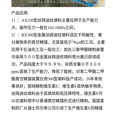
产品应用:
1）：AX250型丝网波纹填料主要应用于生产能力
大、操作压力一般在102-106Pa之间；
2）：BX500型金属丝网波纹填料适应于热敏性、难
分离物系的真空精馏，尤其是低于7Kpa的工况。主要
应用于石油化工及一般化工：如在三聚甲醛精制装置
中采用５００型金属丝网波纹填料塔分离已获得成
功，产品纯度大于９９.９％，杂质含量小于３００
ppm,提高了生产能力，降低了能耗；对苯二甲酸二甲
酯真空精馏装置应用500型填料投产成功，20年来效
果良好；提纯精制维生素E：维生素E是热敏系物质，
丝网波纹填料由于其高效和低压降特性，维生素E可
以在填料塔中以普通真空精馏形式进行精制。我国某
制药厂从瑞士苏尔寿公司引进了生产维生素E的精馏