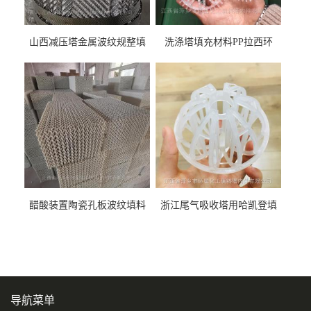
山西减压塔金属波纹规整填
洗涤塔填充材料PP拉西环
料452YPlus不锈钢孔板波纹填
51mm76mm特拉瑞德环填料
料
醋酸装置陶瓷孔板波纹填料
浙江尾气吸收塔用哈凯登填
型号450Y350Y
料3.5寸2寸PP聚丙烯Tri派克
环保球形填料
导航菜单