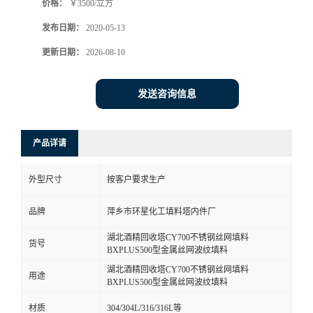
价格：
￥3500/立方
发布日期：
2020-05-13
更新日期：
2026-08-10
发送咨询信息
产品详请
外型尺寸
按客户要求生产
品牌
萍乡市环星化工填料塔内件厂
湖北酒精回收塔CY700不锈钢丝网填料
货号
BXPLUS500型金属丝网波纹填料
湖北酒精回收塔CY700不锈钢丝网填料
用途
BXPLUS500型金属丝网波纹填料
材质
304/304L/316/316L等