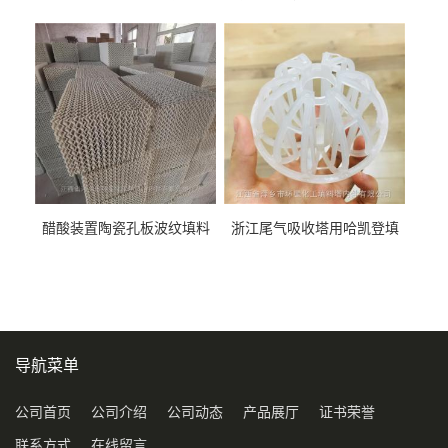
料452YPlus不锈钢孔板波纹填
51mm76mm特拉瑞德环填料
料
醋酸装置陶瓷孔板波纹填料
浙江尾气吸收塔用哈凯登填
型号450Y350Y
料3.5寸2寸PP聚丙烯Tri派克
环保球形填料
导航菜单
公司首页
公司介绍
公司动态
产品展厅
证书荣誉
联系方式
在线留言