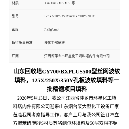
材质
304/304L/316/316L等
125Y/250Y/350Y/450Y/500Y/700Y
型号
7.93g/cm3
密度
执行质量标准
按化工部标准
厂商
江西省萍乡市环星化工填料塔内件有限公司
山东回收塔CY700/BXPLUS500型丝网波纹
填料，125X/250X/350Y孔板波纹填料等一
批精馏项目填料
2020年5月13日，我公司江西省萍乡市环星化工填
料塔内件有限公司迎来山东烟台某大型化工设备厂家
莅临我司考察指导工作，客户上月与我公司签订25立
方聚苯硫醚PPS材质苏咯鲍尔环填料及50层双相不锈