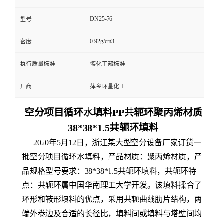
DN25-76
型号
0.92g/cm3
密度
执行质量标准
愱化工部标准
厂商
萍乡环星化工
空分项目循环水填料PP共轭环聚丙烯材质
38*38*1.5共轭环填料
2020年5月12日，浙江某大型空分设备厂家订货一
批空分项目循环水填料，产品材质：聚丙烯材质，产
品规格型号要求：38*38*1.5共轭环填料，共轭环特
点：共轭环属中国华南理工大学开发。该填料揉合了
环形和鞍形填料的优点，采用共轭曲线肋片结构，两
端外卷边及合适的长径比，填料间或填料与塔壁间均