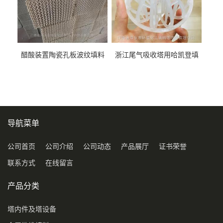
醋酸装置陶瓷孔板波纹填料
浙江尾气吸收塔用哈凯登填
型号450Y350Y
料3.5寸2寸PP聚丙烯Tri派克
环保球形填料
导航菜单
公司首页
公司介绍
公司动态
产品展厅
证书荣誉
联系方式
在线留言
产品分类
塔内件及塔设备