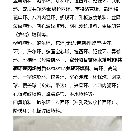
金属填料：鲍尔环、阶梯环、拉西环、矩鞍环、共轭
环、双层共轭环/超级拉西环、英特洛克斯、扁环/梅
花扁环、八四内弧环、蝴蝶环；孔板波纹填料、丝网
波纹填料、刺孔波纹填料、网孔波纹填料、金属斜管
（蜂窝）填料等。
塑料填料：鲍尔环、花环(无边/带刺/阻燃型/雪花
环）、海尔环、多面空心球、拉西环、矩鞍环、异鞍
环、阶梯环（短阶梯环）、
空分项目循环水填料PP共
轭环聚丙烯材质38*38*1.5共轭环填料
、扁环、高流
环、十字球形环、拉鲁环、空心浮球、环保球、网笼
球、覆盖球（实心，带边）、兴星环、八四内弧环；
孔板波纹填料、蜂窝斜管、淋水填料等。
四氟填料：鲍尔环、拉西环（冲孔及波纹拉西环）、
阶梯环；孔板波纹填料。