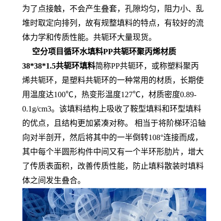
为了点接触，不会产生叠套，孔隙均匀，阻力小、乱
堆时取定向排列，故有规整填料的特点，有较好的流
体力学和传质性能。共轭环大量现货。
空分项目循环水填料PP共轭环聚丙烯材质
38*38*1.5共轭环填料
简称PP共轭环，或称塑料聚丙
烯共轭环，是塑料共轭环的一种常用的材质，长期使
用温度达100℃，热变形温度127℃，材质密度0.89-
0.1g/cm3。该填料结构上吸收了鞍型填料和环型填料
的优点，且结构更加紧凑对称。 相当于将阶梯环沿轴
向对半剖开，然后将其中的一半倒转108°连接而成，
其中每个半圆形构件中间又有一个半环形肋片，增大
了传质表面积，改善传质性能，防止填料散装时填料
体之间发生叠合。