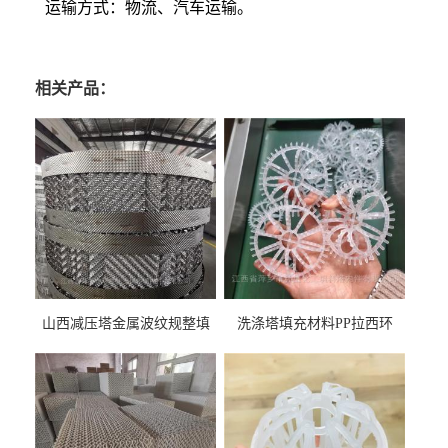
运输方式：物流、汽车运输。
相关产品：
山西减压塔金属波纹规整填
洗涤塔填充材料PP拉西环
料452YPlus不锈钢孔板波纹填
51mm76mm特拉瑞德环填料
料