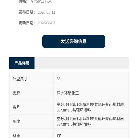
价格：
￥750/立方米
发布日期：
2020-05-12
更新日期：
2026-08-07
发送咨询信息
产品详请
38
外型尺寸
品牌
萍乡环星化工
空分项目循环水填料PP共轭环聚丙烯材质
货号
38*38*1.5共轭环填料
空分项目循环水填料PP共轭环聚丙烯材质
用途
38*38*1.5共轭环填料
PP
材质