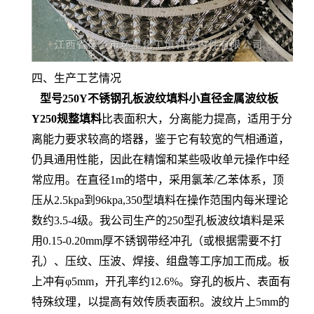
四、生产工艺情况
型号250Y不锈钢孔板波纹填料小直径金属波纹板
Y250规整填料
比表面积大，分离能力提高，适用于分
离能力要求较高的塔器，鉴于它有较宽的气相通道，
仍具通用性能，因此在精馏和某些吸收单元操作中经
常应用。在直径1m的塔中，采用氯苯/乙苯体系，顶
压从2.5kpa到96kpa,350型填料在操作范围内每米理论
数约3.5-4级。我公司生产的250型孔板波纹填料是采
用0.15-0.20mm厚不锈钢带经冲孔（或根据需要不打
孔）、压纹、压波、焊接、组盘等工序加工而成。板
上冲有φ5mm，开孔率约12.6%。穿孔的板片、表面有
特殊纹理，以提高有效传质表面积。波纹片上5mm的