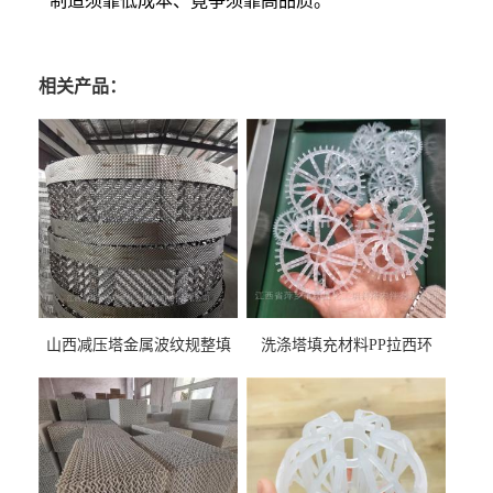
制造须靠低成本、竟争须靠高品质。
相关产品：
山西减压塔金属波纹规整填
洗涤塔填充材料PP拉西环
料452YPlus不锈钢孔板波纹填
51mm76mm特拉瑞德环填料
料