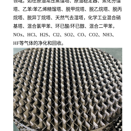
领域。如在原油常压蒸馏塔、原油稳定器、焦化分馏
塔、乙苯/苯乙烯精馏塔、脱甲烷塔、脱乙烷塔、脱丙
烷塔、脱异丁烷塔、天然气去湿塔，化学工业混合硝
基塔、混合氯甲苯、环已酸/环已醇、混合二甲苯，
NOx、HCl、H2S、Cl2、SO2、CO、CO2、NH3、
HF等气体的净化和回收。