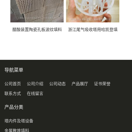
醋酸装置陶瓷孔板波纹填料
浙江尾气吸收塔用哈凯登填
型号450Y350Y
料3.5寸2寸PP聚丙烯Tri派克
环保球形填料
导航菜单
公司首页
公司介绍
公司动态
产品展厅
证书荣誉
联系方式
在线留言
产品分类
塔内件及塔设备
金属散堆填料