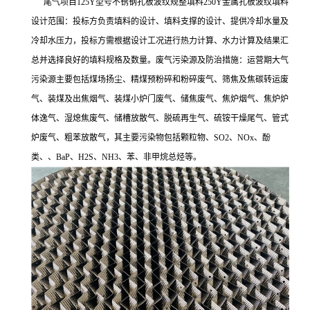
尾气项目125Y型号不锈钢孔板波纹规整填料250Y金属孔板波纹填料
设计范围：投标方负责填料的设计、填料支撑的设计、提供冷却水量及
冷却水压力，投标方需根据设计工况进行热力计算、水力计算及结果汇
总并选择良好的填料规格及数量。废气污染源及防治措施：运营期大气
污染源主要包括煤场扬尘、精煤预粉碎和粉碎废气、筛焦及焦碳转运废
气、装煤及出焦烟气、装煤小炉门废气、储焦废气、焦炉烟气、焦炉炉
体逸气、湿熄焦废气、储槽放散气、脱硫再生气、硫铵干燥尾气、管式
炉废气、粗苯放散气，其主要污染物包括颗粒物、SO2、NOx、酚
类、、BaP、H2S、NH3、苯、非甲烷总烃等。