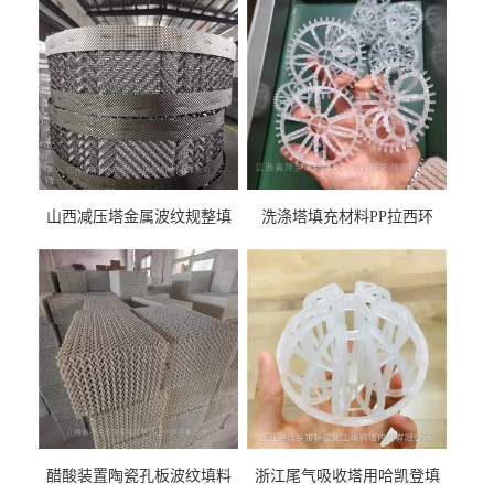
山西减压塔金属波纹规整填
洗涤塔填充材料PP拉西环
料452YPlus不锈钢孔板波纹填
51mm76mm特拉瑞德环填料
料
醋酸装置陶瓷孔板波纹填料
浙江尾气吸收塔用哈凯登填