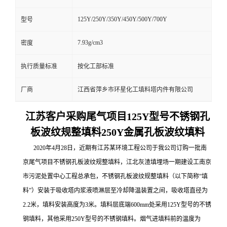
125Y/250Y/350Y/450Y/500Y/700Y
型号
7.93g/cm3
密度
执行质量标准
按化工部标准
厂商
江西省萍乡市环星化工填料塔内件有限公司
江苏客户采购尾气项目125Y型号不锈钢孔
板波纹规整填料250Y金属孔板波纹填料
2020年4月28日，近期有江苏某环境工程公司于我公司订购一批南
京尾气项目不锈钢孔板波纹规整填料，江北灰渣填埋场一期建设工南京
市污泥处置中心工程总承包，不锈钢孔板波纹规整填料（以下简称“填
料”）安装于吸收塔内浆液喷淋层至冷却降温装置之间，吸收塔直径为
2.2米，填料安装高度为3米。填料层底端600mm处采用125Y型号的不锈
钢填料，其他采用250Y型号的不锈钢填料。烟气进填料前的温度为