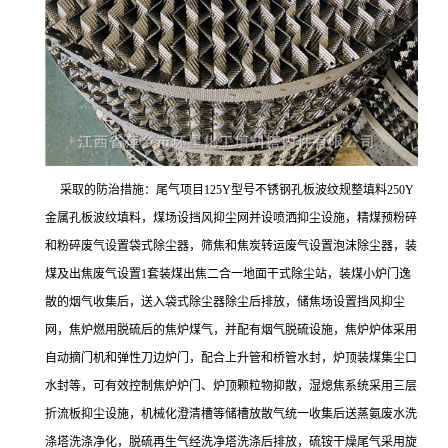
采取的防治措施：尾气项目125Y型号不锈钢孔板波纹规整填料250Y
金属孔板波纹填料，煤场设挡风抑尘网并设喷洒抑尘设施，精煤预粉碎
和粉碎废气设置袋式除尘器，筛焦和焦炭转运废气设置泡沫除尘器，装
煤及出焦废气设置1套装煤出焦二合一地面干式除尘站，装煤小炉门逸
散的烟气收集后，送入袋式除尘器除尘后排放，储焦场设置挡风抑尘
网，焦炉燃用脱硫后的焦炉煤气，并配有烟气脱硫设施，焦炉炉体采用
自动摘门机和弹性刀边炉门，配合上升管和桥管水封，炉顶装煤集尘口
水封等，可有效控制焦炉炉门、炉顶颗粒物抑散，湿熄焦系统采用三层
折流板抑尘设施，机械化澄清槽等储槽放散气统一收集后送蒸氨废水洗
涤塔洗涤净化，脱硫再生气经洗净塔洗涤后排放，硫铵干燥尾气采用旋