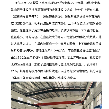
尾气项目125Y型号不锈钢孔板波纹规整填料250Y金属孔板波纹填料
是由若干波纹平行且垂直排列的金属波纹片组成，波纹片上开有小孔
（或根据需要不开孔），波纹顶角约900，波纹形成的通道与垂直方向
成450或300角度。相邻两波纹片流道成900，上下两盘波纹填料旋转900
叠放，在直径较小用法兰连接的塔内，波纹填料做成一个个整的圆盘，
直径略小于塔的内径。在直径较大的塔内，每盘波纹填料分成数块，通
过人孔放入塔内，在塔内拉拼成一个个完整的圆盘，上下两盘填料的波
纹片旋转900安装，使流体在塔内充分混合。不锈钢孔板波纹填料由是
由0.15-0.20mm厚的各种金属薄板冲压而成，板上冲有φ4mm小孔及若干
长约5mm的细缝，加强了湿润性能并可能形成双向渗透，开孔率约9-
12％，其穿孔的板片表面有特殊纹理，以提高有效传质面积。其分离能
力类似于丝网波纹填料，但抗堵能力比波纹填料强。