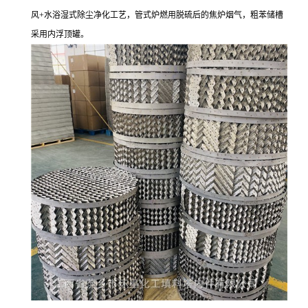
风+水浴湿式除尘净化工艺，管式炉燃用脱硫后的焦炉烟气，粗苯储槽
采用内浮顶罐。