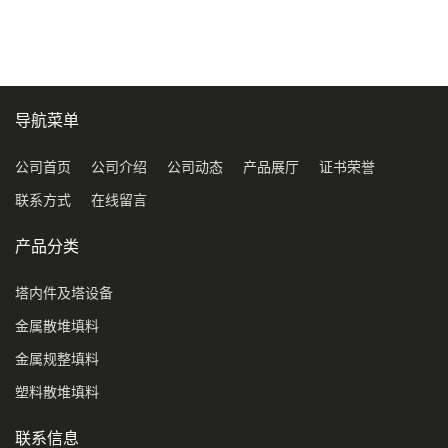
型号450Y350Y
料3.5寸2寸PP聚丙烯Tri派克
环保球形填料
导航菜单
公司首页
公司介绍
公司动态
产品展厅
证书荣誉
联系方式
在线留言
产品分类
塔内件及塔设备
金属散堆填料
金属规整填料
塑料散堆填料
联系信息