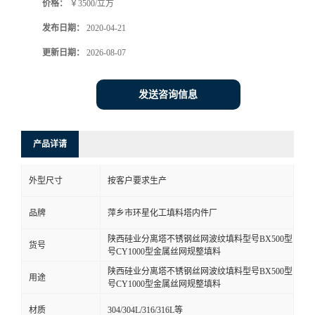
价格：
￥3500/立方
发布日期：
2020-04-21
更新日期：
2026-08-07
发送咨询信息
产品详请
外型尺寸
按客户要求生产
品牌
萍乡市环星化工填料塔内件厂
陕西硅业分离塔不锈钢丝网波纹填料型号BX500型
货号
号CY1000型金属丝网规整填料
陕西硅业分离塔不锈钢丝网波纹填料型号BX500型
用途
号CY1000型金属丝网规整填料
材质
304/304L/316/316L等