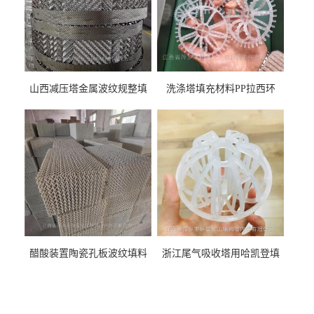
山西减压塔金属波纹规整填
洗涤塔填充材料PP拉西环
料452YPlus不锈钢孔板波纹填
51mm76mm特拉瑞德环填料
料
醋酸装置陶瓷孔板波纹填料
浙江尾气吸收塔用哈凯登填
型号450Y350Y
料3.5寸2寸PP聚丙烯Tri派克
环保球形填料