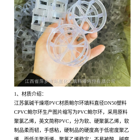
1、材质介绍：
江苏氯碱干燥塔PVC材质鲍尔环填料直径DN50塑料
CPVC鲍尔环生产图片缩写为PVC鲍尔环，采用原料
聚氯乙烯，英文简称PVC，分为软、硬聚氯乙烯，软
制品柔而韧，手感粘，硬制品的硬度高于低密度聚乙
烯，而低于聚丙烯。聚氯乙烯稳定；不易被酸、碱腐