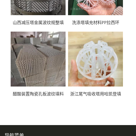
山西减压塔金属波纹规整填
洗涤塔填充材料PP拉西环
料452YPlus不锈钢孔板波纹填
51mm76mm特拉瑞德环填料
料
醋酸装置陶瓷孔板波纹填料
浙江尾气吸收塔用哈凯登填
型号450Y350Y
料3.5寸2寸PP聚丙烯Tri派克
环保球形填料
导航菜单