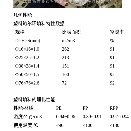
几何性能
塑料鲍尔环填料特性数据
规格
比表面积
空隙率
D×H×S(mm)
m2/m3
%
Φ16×16×1.0
262
91
Φ25×25×1.2
213
91
Φ38×38×1.4
151
91
Φ50×50×1.5
100
92
Φ76×76×2.6
72
92
塑料填料的理化性能
性能\材质
PE
PP
RPP
密度?? ｇ/cm3
0.94~0.96
0.89~0.91
0.92~0.94
使用温度 ℃
≤90
≤100
≤130