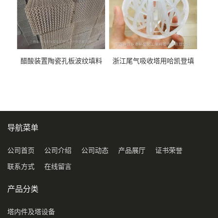
醋酸装置陶瓷孔板波纹填料
浙江尾气吸收塔用哈凯登填
型号450Y350Y
料3.5寸2寸PP聚丙烯Tri派克
环保球形填料
导航菜单
公司首页
公司介绍
公司动态
产品展厅
证书荣誉
联系方式
在线留言
产品分类
塔内件及塔设备