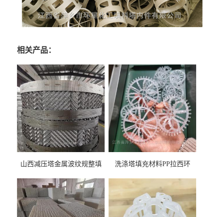
相关产品：
山西减压塔金属波纹规整填
洗涤塔填充材料PP拉西环
料452YPlus不锈钢孔板波纹填
51mm76mm特拉瑞德环填料
料