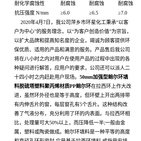
耐化学腐蚀性
耐腐蚀
耐腐蚀
耐腐蚀
抗压强度 N/mm
≥6.0
≥6.5
≥7.0
2020年4月7日，我公司萍乡市环星化工秉承“以客
户为中心”的服务理念，以“为客户创造价值”为宗旨，
以扩大品牌和提高知名度的企业，竭诚为顾客提供环
保优质、适用的产品和满意的服务。产品售后我公司
将在八小时之内对用户在使用产品的过程中出现的各
种疑问进行解答，应用户的要求，公司还可以派人二
十四小时之内赶赴用户现场。
50mm加强型鲍尔环填
料脱硫塔塑料聚丙烯材质PP鲍尔环
在拉西环上作大改
进，虽然环外径也是等于高度，但环壁上开出两排带
有内伸舌片的窗，每层窗孔有5个舌片。这种结构改
善了气液分布，充分利用了环的内表面。与拉西环相
比，处理量可大50%以上，而压降低一半;一般由金
属，塑料或陶瓷做成。鲍尔环填料是一种平等的高度
和直径孔环形密封,它是基于拉西环填料,戒指是安排