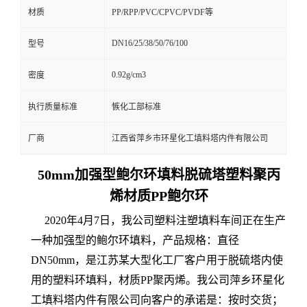
材质
PP/RPP/PVC/CPVC/PVDF等
DN16/25/38/50/76/100
型号
0.92g/cm3
密度
执行质量标准
愱化工部标准
厂商
江西省萍乡市环星化工填料塔内件有限公司
50mm加强型鲍尔环填料脱硫塔塑料聚丙
烯材质PP鲍尔环
2020年4月7日，我公司塑料注塑填料车间正在生产
一种加强型的鲍尔环填料，产品规格：直径
DN50mm，是江苏某大型化工厂客户用于脱硫塔内使
用的塑料环填料，材质PP聚丙烯。我公司萍乡环星化
工填料塔内件有限公司向客户的承诺是：按时交货；