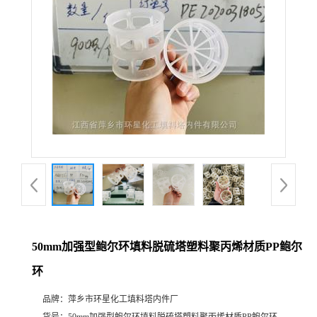
50mm加强型鲍尔环填料脱硫塔塑料聚丙烯材质PP鲍尔
环
品牌：
萍乡市环星化工填料塔内件厂