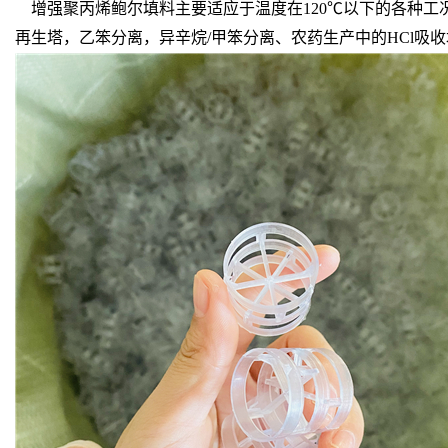
增强聚丙烯鲍尔填料主要适应于温度在120℃以下的各种工
再生塔，乙笨分离，异辛烷/甲笨分离、农药生产中的HCl吸