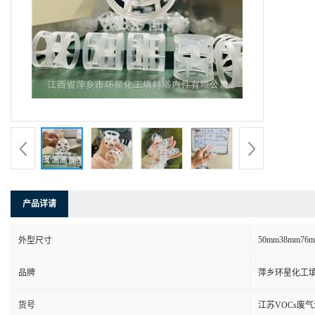
产品详请
50mm38mm76
外型尺寸
品牌
萍乡环星化工
货号
江苏VOCs废气