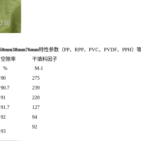
mm38mm76mm
特性参数（PP、RPP、PVC、PVDF、PPH）
空隙率
干填料因子
%
M-1
90
275
90.7
239
91
220
91.7
127
92
94
92
93