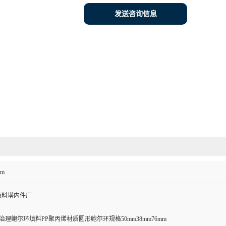
发送咨询信息
mm
填料塔内件厂
治理鲍尔环填料PP聚丙烯材质圆形鲍尔环规格50mm38mm76mm