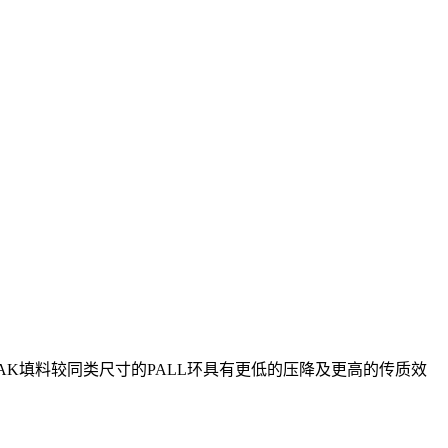
AK填料较同类尺寸的PALL环具有更低的压降及更高的传质效