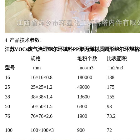
4 产品技术参数：
江苏VOCs废气治理鲍尔环填料PP聚丙烯材质圆形鲍尔环规格50
规格
堆积个数
比表面积
型号
mm
no./m3
m2/m3
16
16×16×0.8
180000
188
25
25×25×1.2
49000
175
38
38×38×1.4
13600
155
50
50×50×1.5
6300
93
76
76×76×2.6
1900
73.2
100
100×100×3
900
72