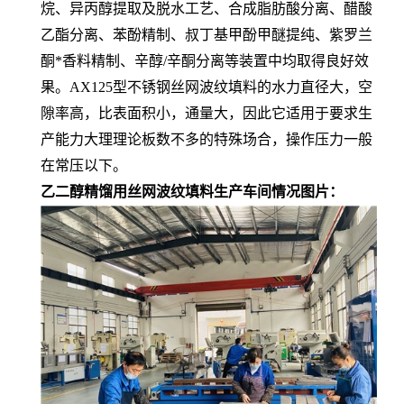
烷、异丙醇提取及脱水工艺、合成脂肪酸分离、醋酸
乙酯分离、苯酚精制、叔丁基甲酚甲醚提纯、紫罗兰
酮*香料精制、辛醇/辛酮分离等装置中均取得良好效
果。AX125型不锈钢丝网波纹填料的水力直径大，空
隙率高，比表面积小，通量大，因此它适用于要求生
产能力大理理论板数不多的特殊场合，操作压力一般
在常压以下。
乙二醇精馏用丝网波纹填料生产车间情况图片：