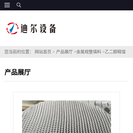
您当前的位置：
网站首页
>
产品展厅
>
金属规整填料
>
乙二醇精馏
用丝网波纹填料BX500型号丝网状波纹CY700不锈钢丝网规整填料
产品展厅