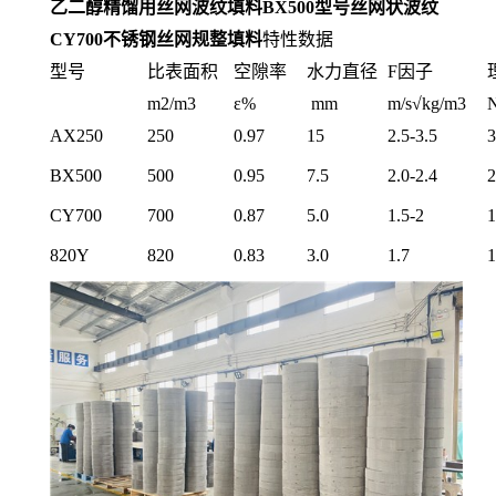
乙二醇精馏用丝网波纹填料BX500型号丝网状波纹
CY700不锈钢丝网规整填料
特性数据
型号
比表面积
空隙率
水力直径
F因子
m2/m3
ε%
mm
m/s√kg/m3
AX250
250
0.97
15
2.5-3.5
3
BX500
500
0.95
7.5
2.0-2.4
2
CY700
700
0.87
5.0
1.5-2
1
820Y
820
0.83
3.0
1.7
1