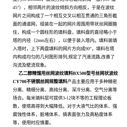
45°），相邻两片的波纹倾斜方向相反，于是在波纹
网片之间构成了一个相互交叉以相互贯通的三角形截
面的通道网，组装在一起的网片周围用带状丝网圈箍
住，构成一个圆柱形的填料盘，填料盘的直径略小于
塔的内径（2mm左右），以便于装入塔内。填料装填
入塔时，上下两盘填料的网片方向成90°，填料在塔
内构成均匀的几何图形排列,规定了汽液流路,改善了
沟流及壁流现象。
乙二醇精馏用丝网波纹填料BX500型号丝网状波纹
CY700不锈钢丝网规整填料
产品主要应用于多种精密
分离、精细分离、高纯分离、深冷分离、空气分离等
场合。每米填料层可提供3-12块不等的工程理论板
数，使塔高得到大幅降低。对于大液气比的体系、强
腐蚀性体系，脏堵体系、搞表面张力及高粘度体系
等，使用时应慎重。