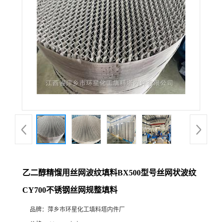
乙二醇精馏用丝网波纹填料BX500型号丝网状波纹
CY700不锈钢丝网规整填料
品牌：
萍乡市环星化工填料塔内件厂