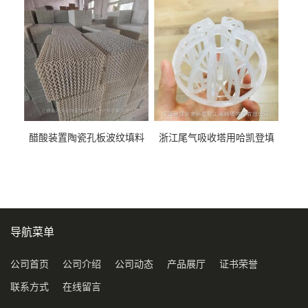
料
醋酸装置陶瓷孔板波纹填料
浙江尾气吸收塔用哈凯登填
型号450Y350Y
料3.5寸2寸PP聚丙烯Tri派克
环保球形填料
导航菜单
公司首页
公司介绍
公司动态
产品展厅
证书荣誉
联系方式
在线留言