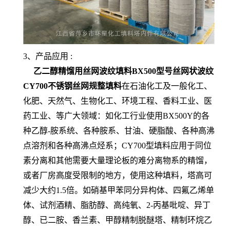
3、产品应用 :
乙二醇精馏用丝网波纹填料BX500型号丝网状波纹
CY700不锈钢丝网规整填料
在石油化工及一般化工、
化肥、天然气、生物化工、环境工程、香料工业、医
药工业、等广大领域：如化工行业使用BX500Y的各
种乙醇-胺系统、各种胺系、甘油、硬脂酸、各种高沸
点溶剂和各种高沸点烃系；CY700型填料应用于同位
素分离和其他需要大量理论板的难分离物系的精馏，
或者厂房高度受限制的地方，使用这种填料，塔高可
减少大约1.5倍。如硝基甲苯同分异构体、四氟乙烯单
体、试剂酒精、脂肪醇、高纯氧、2-丙基吡啶、异丁
醇、已二胺、香兰素、甲醇精制脱醚塔、精制环烷乙