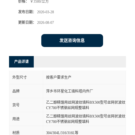
价格：
￥3500/立方
发布日期：
2020-03-28
更新日期：
2026-08-07
发送咨询信息
产品详请
外型尺寸
按客户要求生产
品牌
萍乡市环星化工填料塔内件厂
乙二醇精馏用丝网波纹填料BX500型号丝网状波纹
货号
CY700不锈钢丝网规整填料
乙二醇精馏用丝网波纹填料BX500型号丝网状波纹
用途
CY700不锈钢丝网规整填料
材质
304/304L/316/316L等