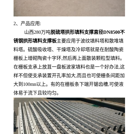
2、产品应用:
山西280万吨
脱硫塔拱形填料支撑直径DN8500不
锈钢拱形填料支撑板
主要应用于波纹填料塔和散堆填
料塔。硫酸吸收塔、干燥塔及冷却塔就是在耐酸陶瓷
栅板上增砌陶瓷十字环,然后再上面散装颗粒型填料。
在栅板支承上放苴一盘板波家填料也是一个好办法,这
样不但使支承装置开孔率加大,而且也可使栅条间距加
大到100mn以上。有的在栅板条下端开锯齿槽,可使液
体易于流下且较均匀。