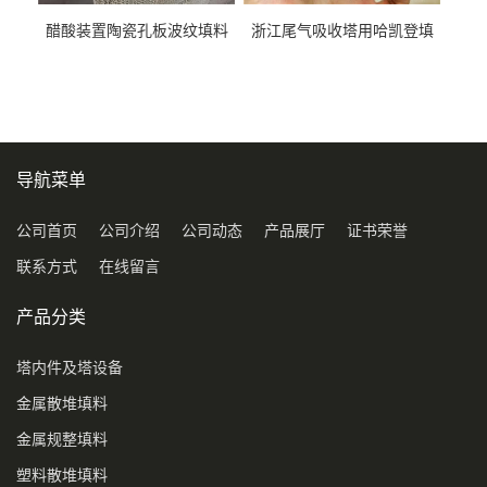
醋酸装置陶瓷孔板波纹填料
浙江尾气吸收塔用哈凯登填
型号450Y350Y
料3.5寸2寸PP聚丙烯Tri派克
环保球形填料
导航菜单
公司首页
公司介绍
公司动态
产品展厅
证书荣誉
联系方式
在线留言
产品分类
塔内件及塔设备
金属散堆填料
金属规整填料
塑料散堆填料