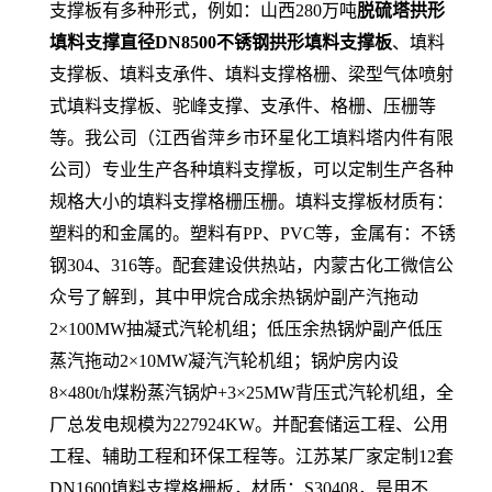
支撑板有多种形式，例如：山西280万吨
脱硫塔拱形
填料支撑直径DN8500不锈钢拱形填料支撑板
、填料
支撑板、填料支承件、填料支撑格栅、梁型气体喷射
式填料支撑板、驼峰支撑、支承件、格栅、压栅等
等。我公司（江西省萍乡市环星化工填料塔内件有限
公司）专业生产各种填料支撑板，可以定制生产各种
规格大小的填料支撑格栅压栅。填料支撑板材质有：
塑料的和金属的。塑料有PP、PVC等，金属有：不锈
钢304、316等。配套建设供热站，内蒙古化工微信公
众号了解到，其中甲烷合成余热锅炉副产汽拖动
2×100MW抽凝式汽轮机组；低压余热锅炉副产低压
蒸汽拖动2×10MW凝汽汽轮机组；锅炉房内设
8×480t/h煤粉蒸汽锅炉+3×25MW背压式汽轮机组，全
厂总发电规模为227924KW。并配套储运工程、公用
工程、辅助工程和环保工程等。江苏某厂家定制12套
DN1600填料支撑格栅板，材质：S30408，是用不