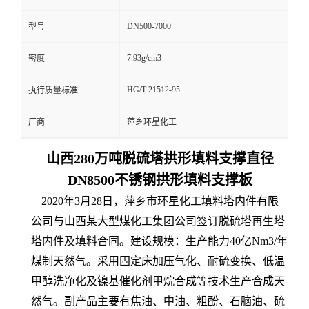
DN500-7000
型号
7.93g/cm3
密度
HG/T 21512-95
执行质量标准
厂商
萍乡环星化工
山西280万吨脱硫塔拱形填料支撑直径
DN8500不锈钢拱形填料支撑板
2020年3月28日，萍乡市环星化工填料塔内件有限
公司与山西某大型煤化工集团公司签订脱硫塔再生塔
塔内件及填料合同。建设规模：生产能力40亿Nm3/年
煤制天然气。采用固定床加压气化、耐硫变换、低温
甲醇洗净化及镍基催化剂甲烷合成等技术生产合成天
然气。副产品主要有焦油、中油、粗酚、石脑油、硫