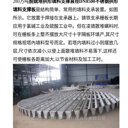
280万吨
脱硫塔拱形填料支撑直径DN8500不锈钢拱形
填料支撑板
是結构简单、常用的填料支承装置。如图
所示。它放置于焊接在支承器上。铸铁支承栅板长期
应用于氯碱工业及硫酸工业中。但在凌填散堆蠙料时,
可在栅板条上整齐摆放大尺寸十字隔板环填产,其尺寸
规格视塔內填料型号而定。若塔内填料过小则摆放几
层,尺寸依次减小,以使上面散堆填料不易落下,这样还
可使栅板各距离加大,以节省材料及加工工时。