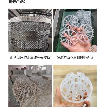
相关产品：
山西减压塔金属波纹规整填
洗涤塔填充材料PP拉西环
料452YPlus不锈钢孔板波纹填
51mm76mm特拉瑞德环填料
料