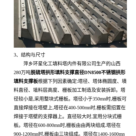
3、结构与尺寸
萍乡环星化工填料塔内件有限公司生产的山西
280万吨
脱硫塔拱形填料支撑直径DN8500不锈钢拱形
填料支撑板
根据下列因素确定:塔径、塔体椭圆度、墳
料直径、埴料层高度、栅板加工制造及安装拆卸。塔
径较小是,采用整块式栅板。塔径小于350mn时,栅板可
直接焊接在塔壁上,塔径在400-500mn时,栅板需招置在
焊接于塔壁的支撑器上。直径较大时,宜用分块式栅
板。塔径在600-800mn时,栅板由由两块组成.塔径在
900-1200mn时,栅板由三块组成。塔径在1400-1600mn