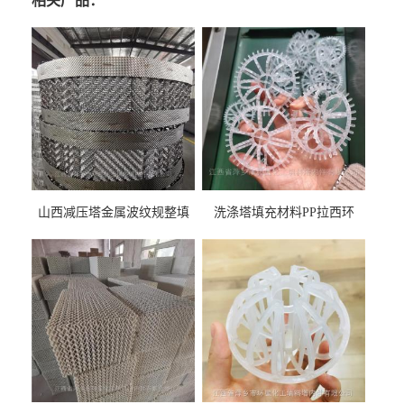
相关产品：
山西减压塔金属波纹规整填
洗涤塔填充材料PP拉西环
料452YPlus不锈钢孔板波纹填
51mm76mm特拉瑞德环填料
料