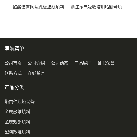
醋酸装置陶瓷孔板波纹填料
浙江尾气吸收塔用哈凯登填
型号450Y350Y
料3.5寸2寸PP聚丙烯Tri派克
环保球形填料
导航菜单
公司首页
公司介绍
公司动态
产品展厅
证书荣誉
联系方式
在线留言
产品分类
塔内件及塔设备
金属散堆填料
金属规整填料
塑料散堆填料