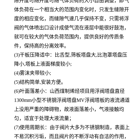
隙开度可随开度可随气体负荷的大小自由调整，即气
体负荷在一个相当大的范围内变化时，只发生缝隙开
度的相应变化，而缝隙气速几乎保持不变，只需将浮
阀的气体喷出口设计成使气流在液层中能很好鼓泡，
就可在较大的气体负荷范围内，提供良好的传质条
件，保持高的分离效率。
(3)干板压降适中：比舌型,筛板塔盘大,比泡罩塔盘压
降小,塔板上液面梯度较小;
(4)雾沫夹带较小;
(5)结构简单,安装方便。
(6)叶面落差小：山西煤制烯烃项目用浮阀塔盘直径
1300mm小型不锈钢浮阀塔盘MV浮阀塔板的液流通道
上没用严重的障碍物，故液面落差小，气液接触均
匀，适宜于处理大液流量；
(7)使用周期长：由于阀片大多为不锈钢制造，表面上
不易沉积污垢，而且阀片的不断浮动有自洁的作用，