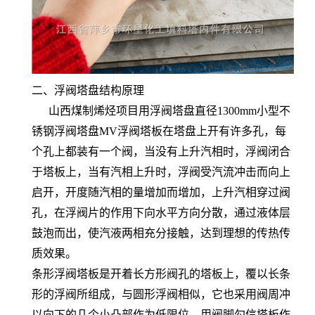
二、浮阀塔盘结构原理
山西煤制烯烃项目用浮阀塔盘直径1300mm小型不
锈钢浮阀塔盘MV浮阀塔板在塔盘上开有许多孔，每
个孔上都装有一个阀，当没有上升汽相时，浮阀闭合
于塔板上，当有汽相上升时，浮阀受汽流冲击而向上
启开，开度随汽相的量增加而增加，上升汽相穿过阀
孔，在浮阀片的作用下向水平方向分散，通过液体层
鼓泡而出，使汽液两相充分接触，达到理想的传热传
质效果。
条形浮阀塔板是开着长方形阀孔的塔板上，覆以长条
形的浮阀所组成，与圆形浮阀相似，它也采用阀周冲
以向下的几个小凸部作为低限位，用阀脚勾信塔板作