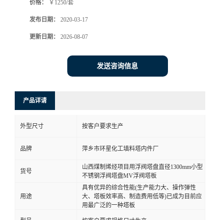
价格：
￥1250/套
发布日期：
2020-03-17
更新日期：
2026-08-07
发送咨询信息
产品详请
外型尺寸
按客户要求生产
品牌
萍乡市环星化工填料塔内件厂
山西煤制烯烃项目用浮阀塔盘直径1300mm小型
货号
不锈钢浮阀塔盘MV浮阀塔板
具有优异的综合性能(生产能力大、操作弹性
用途
大、塔板效率高、制造费用低等)已成为目前应
用最广泛的一种塔板