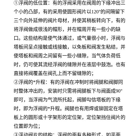
①浮阀的低位置：有的浮阀采用在阀周的下缘冲出三
个小的凸部，有的采用使圆形阀片以120°的间隔留下
三个向外延伸的阀片母材，并使其稍板转向下，有的
将浮阀做成很浅的帽形，并在帽周开有一些小的缺
口。这些结构是使气体通过，或气量很小时，浮阀与
塔板间呈点接触或线接触，以免板和阀发生粘结，并
使塔板和阀周之间留有一些小缝隙，当气体负荷低
时，仍可使其流经浮阀的缝隙并在液层中鼓泡。也有
直接将阀覆盖在阀孔上而不留缝隙的；
②浮阀的*升程：有的浮阀在冲制时将阀腿和阀脚同
时整体冲出的，安装时只需将阀腿板下与阀面成90°
即可，当浮阀为气流所托起，阀脚勾信塔板的下缘
时，即为浮阀的*升程。阀腿也有用焊或铆固定在塔
板上的圆形或十字架形的定位架，定位架挡住阀片的
位置即为位；
③浮动阀片的结构：浮阀的面有多种形式，如平面