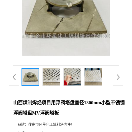
山西煤制烯烃项目用浮阀塔盘直径1300mm小型不锈钢
浮阀塔盘MV浮阀塔板
品牌：
萍乡市环星化工填料塔内件厂