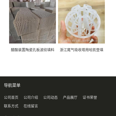
料
醋酸装置陶瓷孔板波纹填料
浙江尾气吸收塔用哈凯登填
型号450Y350Y
料3.5寸2寸PP聚丙烯Tri派克
环保球形填料
导航菜单
公司首页
公司介绍
公司动态
产品展厅
证书荣誉
联系方式
在线留言