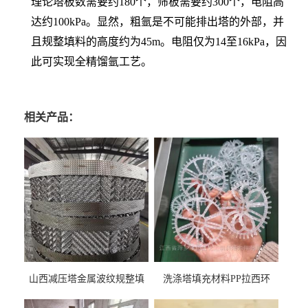
理论塔板数需要约180个，筛板需要约300个，电阻高
达约100kPa。显然，粗氩是不可能排出塔的外部，并
且规整填料的高度约为45m。电阻仅为14至16kPa，因
此可实现全精馏氩工艺。
相关产品：
山西减压塔金属波纹规整填
洗涤塔填充材料PP拉西环
料452YPlus不锈钢孔板波纹填
51mm76mm特拉瑞德环填料