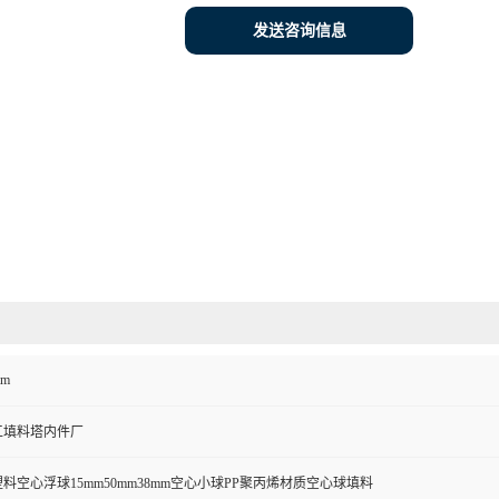
发送咨询信息
mm
工填料塔内件厂
料空心浮球15mm50mm38mm空心小球PP聚丙烯材质空心球填料