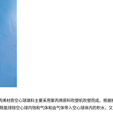
PP聚丙烯材质空心球填料主要采用聚丙烯原料吹塑机吹塑而成，根
既能排除空心球内饱和气体和由气体带入空心球体内的积水，又