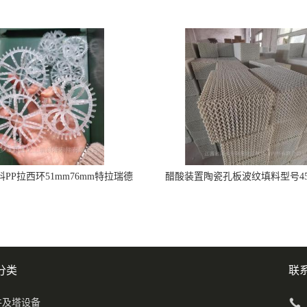
PP拉西环51mm76mm特拉瑞德
醋酸装置陶瓷孔板波纹填料型号450
环填料
分类
联
件及塔设备