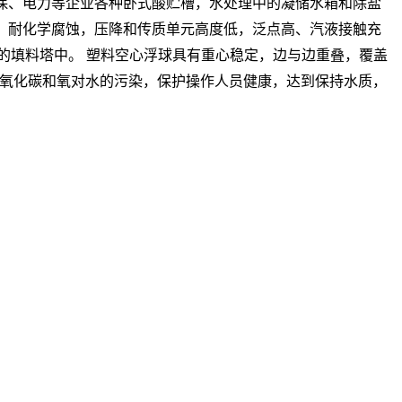
环保、电力等企业各种卧式酸贮槽，水处理中的凝储水箱和除盐
耐热、耐化学腐蚀，压降和传质单元高度低，泛点高、汽液接触充
业的填料塔中。 塑料空心浮球具有重心稳定，边与边重叠，覆盖
氧化碳和氧对水的污染，保护操作人员健康，达到保持水质，