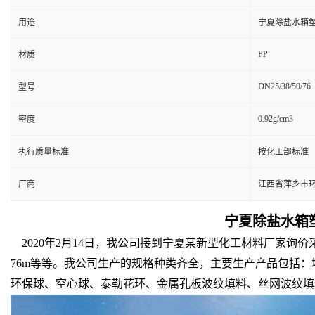
用途
宁夏除盐水箱塑
PP
材质
DN25/38/50/76
型号
0.92g/cm3
密度
执行质量标准
按化工部标准
厂商
江西省萍乡市
宁夏除盐水箱塑
2020年2月14日，我公司接到宁夏某新型化工材料厂家询价采
76m等等。我公司生产的规格种类齐全，主要生产产品包括
环保球、空心球、泰勒花环、金属孔板波纹填料、丝网波纹填