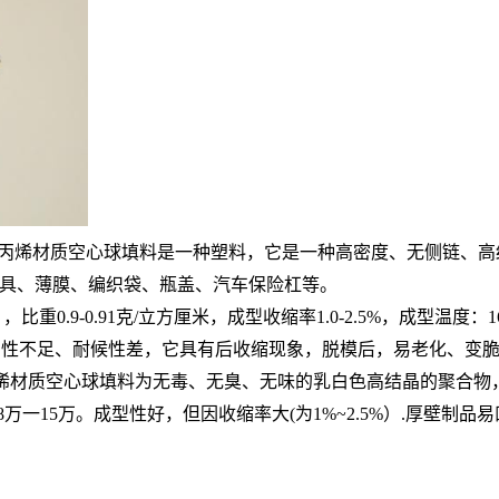
PP聚丙烯材质空心球填料是一种塑料，它是一种高密度、无侧链
具、薄膜、编织袋、瓶盖、汽车保险杠等。
P），比重0.9-0.91克/立方厘米，成型收缩率1.0-2.5%，成型温度
刚性不足、耐候性差，它具有后收缩现象，脱模后，易老化、变脆
烯材质空心球填料为无毒、无臭、无味的乳白色高结晶的聚合物，密度只有
8万一15万。成型性好，但因收缩率大(为1%~2.5%）.厚壁