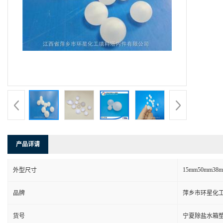
产品详请
15mm50mm38
外型尺寸
品牌
萍乡市环星化
货号
宁夏除盐水箱塑