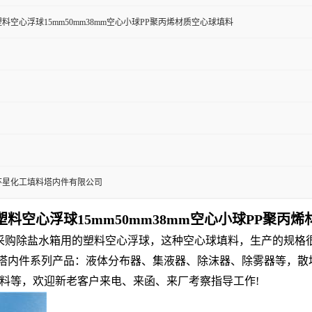
料空心浮球15mm50mm38mm空心小球PP聚丙烯材质空心球填料
环星化工填料塔内件有限公司
料空心浮球15mm50mm38mm空心小球PP聚丙
购除盐水箱用的塑料空心浮球，这种空心球填料，生产的规格很多，包括
：塔内件系列产品：液体分布器、集液器、除沫器、除雾器等，
料等，欢迎新老客户来电、来函、来厂考察指导工作!