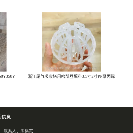
Y350Y
浙江尾气吸收塔用哈凯登填料3.5寸2寸PP聚丙烯
Tri派克环保球形填料
系信息
联系人：周远志