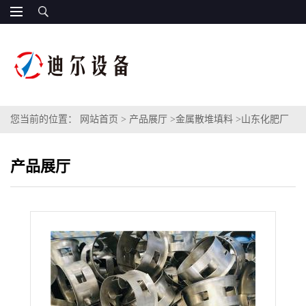
您当前的位置：
网站首页
>
产品展厅
>
金属散堆填料
>
山东化肥厂
脱碳气吸收塔金属阶梯环不锈钢材质304/321/316/316L阶梯环填料
产品展厅