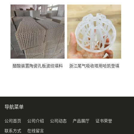
料452YPlus不锈钢孔板波纹填
51mm76mm特拉瑞德环填料
料
醋酸装置陶瓷孔板波纹填料
浙江尾气吸收塔用哈凯登填
型号450Y350Y
料3.5寸2寸PP聚丙烯Tri派克
环保球形填料
导航菜单
公司首页
公司介绍
公司动态
产品展厅
证书荣誉
联系方式
在线留言