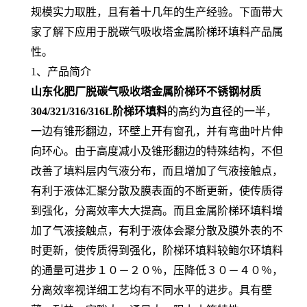
规模实力取胜，且有着十几年的生产经验。下面带大
家了解下应用于脱碳气吸收塔金属阶梯环填料产品属
性。
1、产品简介
山东化肥厂脱碳气吸收塔金属阶梯环不锈钢材质
304/321/316/316L阶梯环填料
的高约为直径的一半，
一边有锥形翻边，环壁上开有窗孔，并有弯曲叶片伸
向环心。由于高度减小及锥形翻边的特殊结构，不但
改善了填料层内气液分布，而且增加了气液接触点，
有利于液体汇聚分散及膜表面的不断更新，使传质得
到强化，分离效率大大提高。而且金属阶梯环填料增
加了气液接触点，有利于液体会聚分散及膜外表的不
时更新，使传质得到强化，阶梯环填料较鲍尔环填料
的通量可进步１０－２０％，压降低３０－４０％，
分离效率视详细工艺均有不同水平的进步。具有壁