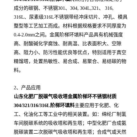
成分的碳钢、不锈钢301、304, 304L,321、 316,
316L、尿素级316L不锈钢带经冲床切片、冲孔、模具
整型等工艺加工而成。材料根据规格要求不同厚度为
0.4-2.0mm之间。金属阶梯环填料产品具有机械强度
高、耐酸碱化学腐蚀、耐高温、比表面积大、空隙
高、阻力小、防污性能优良等优点，特别适用于真空
精馏塔，处置热敏性、易合成、易聚合、易结碳的物
料。
2、产品应用
山东化肥厂脱碳气吸收塔金属阶梯环不锈钢材质
304/321/316/316L阶梯环填料
主要应用于化肥、化
工、化油化工等工业中的相关装置。如：绵纶厂制氢
车间脱碳系统的吸收塔和再生塔；中型化肥厂合成氨
脱碳装置二次脱碳气吸收塔和再生塔；合成气或天然