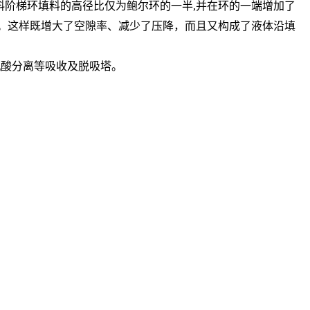
料阶梯环填料的高径比仅为鲍尔环的一半,并在环的一端增加了
触。这样既增大了空隙率、减少了压降，而且又构成了液体沿填
机酸分离等吸收及脱吸塔。