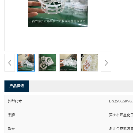
产品详请
DN25/38/50/76/
外型尺寸
品牌
萍乡市环星化
货号
浙江合成氨装置