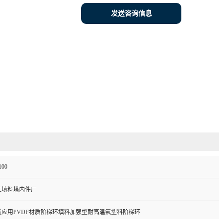
发送咨询信息
100
工填料塔内件厂
应用PVDF材质阶梯环填料加强型耐高温氟塑料阶梯环