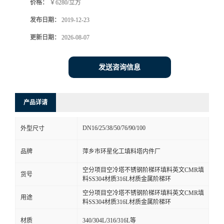
价格：
￥6280/立方
发布日期：
2019-12-23
更新日期：
2026-08-07
发送咨询信息
产品详请
DN16/25/38/50/76/90/100
外型尺寸
品牌
萍乡市环星化工填料塔内件厂
空分项目空冷塔不锈钢阶梯环填料英文CMR填
货号
料SS304材质316L材质金属阶梯环
空分项目空冷塔不锈钢阶梯环填料英文CMR填
用途
料SS304材质316L材质金属阶梯环
材质
340/304L/316/316L等