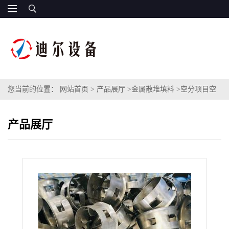
您当前的位置：
网站首页
>
产品展厅
>
金属散堆填料
>
空分项目空
冷塔不锈钢阶梯环填料英文CMR填料SS304材质316L材质金属阶梯
产品展厅
环