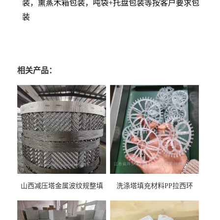
装，熏蒸木箱包装，吨袋+托盘包装等按客户要求包
装
相关产品：
山西减压塔金属波纹规整填
洗涤塔填充材料PP拉西环
料452YPlus不锈钢孔板波纹填
51mm76mm特拉瑞德环填料
料