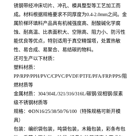
锈钢带经冲床切片、冲孔、模具整型等工艺加工而
成。材料根据规格要求不同厚度为0.4-2.0mm之间。金
属阶梯环填料产品具有机械强度高、耐酸碱化学腐
蚀、耐高温、比表面积大、空隙高、阻力小、防污性
能优良等优点，特别适用于真空精馏塔，处置热敏
性、易合成、易聚合、易结碳的物料。
还可生产以下材质：
塑料材质：
PP/RPP/PPH/PVC/CPVC/PVDF/PTFE/PFA/FRP/PPS/阻
燃材质等
金属材质：304/304L/321/316/316L/碳钢/双相钢/尿素
级不锈钢材质等
规格：ΦDN16/25/38/50/76/100（特殊规格可新开模
具）
包装：编织袋包装，吨袋包装，木箱包装，彩条布包