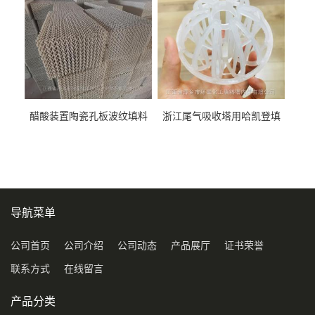
醋酸装置陶瓷孔板波纹填料
浙江尾气吸收塔用哈凯登填
型号450Y350Y
料3.5寸2寸PP聚丙烯Tri派克
环保球形填料
导航菜单
公司首页
公司介绍
公司动态
产品展厅
证书荣誉
联系方式
在线留言
产品分类