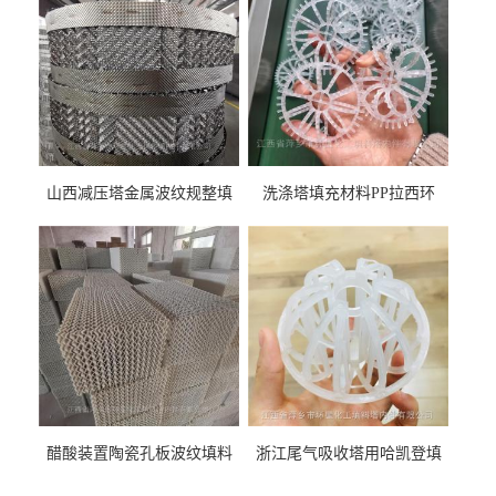
山西减压塔金属波纹规整填
洗涤塔填充材料PP拉西环
料452YPlus不锈钢孔板波纹填
51mm76mm特拉瑞德环填料
料
醋酸装置陶瓷孔板波纹填料
浙江尾气吸收塔用哈凯登填
型号450Y350Y
料3.5寸2寸PP聚丙烯Tri派克