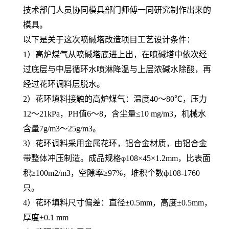
技术部门人员协同模具部门师傅一同研究制作出来的
模具。
以下是关于这次喷碱塔改造项目工艺设计条件：
1）高炉煤气从喷碱塔底进上出，在喷碱塔中依次经
过底层与中层循环水喷淋降温与上层浓碱水除酸，再
经过花环调料层脱水。
2）花环填料接触的高炉煤气：温度40～80℃，压力
12～21kPa，PH值6～8，含尘量≤10 mg/m3，机械水
含量7g/m3～25g/m3。
3）花环调料采用金属花环，铝合金材质，由铝合金
带整体冲压制造。成品规格φ108×45×1.2mm，比表面
积≥100m2/m3，空隙率≥97%，堆积个数ф108-1760
只。
4）花环填料尺寸偏差：直径±0.5mm，高度±0.5mm，
厚度±0.1 mm