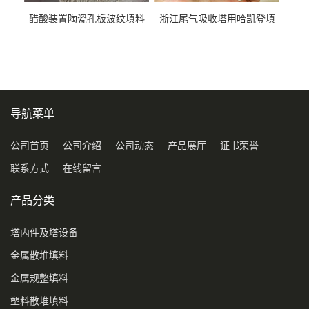
醋酸装置陶瓷孔板波纹填料
浙江尾气吸收塔用哈凯登填
型号450Y350Y
料3.5寸2寸PP聚丙烯Tri派克
环保球形填料
导航菜单
公司首页
公司介绍
公司动态
产品展厅
证书荣誉
联系方式
在线留言
产品分类
塔内件及塔设备
金属散堆填料
金属规整填料
塑料散堆填料