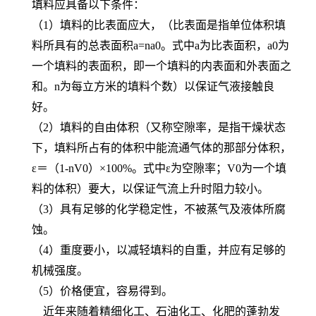
填料应具备以下条件：
（1）填料的比表面应大，（比表面是指单位体积填
料所具有的总表面积a=na0。式中a为比表面积，a0为
一个填料的表面积，即一个填料的内表面和外表面之
和。n为每立方米的填料个数）以保证气液接触良
好。
（2）填料的自由体积（又称空隙率，是指干燥状态
下，填料所占有的体积中能流通气体的那部分体积，
ε＝（1-nV0）×100%。式中ε为空隙率；V0为一个填
料的体积）要大，以保证气流上升时阻力较小。
（3）具有足够的化学稳定性，不被蒸气及液体所腐
蚀。
（4）重度要小，以减轻填料的自重，并应有足够的
机械强度。
（5）价格便宜，容易得到。
近年来随着精细化工、石油化工、化肥的蓬勃发