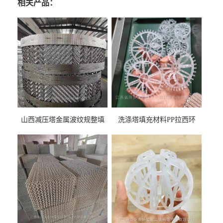
相关产品：
山西减压塔金属波纹规整填
洗涤塔填充材料PP拉西环
料452YPlus不锈钢孔板波纹填
51mm76mm特拉瑞德环填料
料