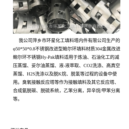
我公司萍乡市环星化工填料塔内件有限公司生产的
φ50*50*0.8不锈钢改进型鲍尔环填料材质304金属改进
鲍尔环不锈钢Hy-Pak填料适用于炼油、石油化工的减
压蒸馏、妥尔油蒸馏、液-液萃取、CO2洗涤、高真空
蒸馏、H2S洗涤以及脱K烷、脱氢等过程的设备中使
用。臭氧接触反应塔等作为接触填料及其它反应塔、
合成氨脱碳、脱硫系统，乙笨分离，异辛烷/甲笨分离
等。