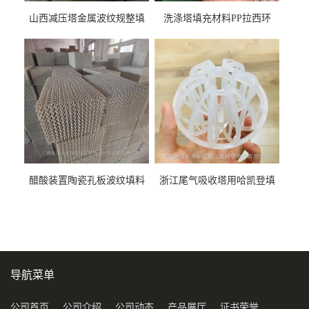
山西减压塔金属波纹规整填
洗涤塔填充材料PP拉西环
料452YPlus不锈钢孔板波纹填
51mm76mm特拉瑞德环填料
料
醋酸装置陶瓷孔板波纹填料
浙江尾气吸收塔用哈凯登填
型号450Y350Y
料3.5寸2寸PP聚丙烯Tri派克
环保球形填料
导航菜单
公司首页
公司介绍
公司动态
产品展厅
证书荣誉