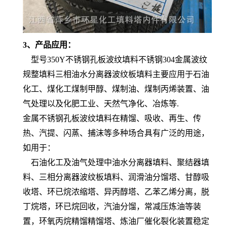
3、产品应用：
型号350Y不锈钢孔板波纹填料不锈钢304金属波纹
规整填料三相油水分离器波纹板填料主要应用于石油
化工、煤化工煤制甲醇、煤制油、煤制丙烯装置、油
气处理以及化肥工业、天然气净化、冶炼等.
金属不锈钢孔板波纹填料在精馏、吸收、再生、传
热、汽提、闪蒸、捕沫等多种场合具有广泛的用途，
如用于：
石油化工及油气处理中油水分离器填料、聚结器填
料、三相分离器波纹板填料、润滑油分馏塔、甘醇吸
收塔、环已烷浓缩塔、异丙醇塔、乙苯乙烯分离，脱
丁烷塔，环已烷回收，汽油分馏，常减压炼油等装
置，环氧丙烷精馏精馏塔、炼油厂催化裂化装置稳定