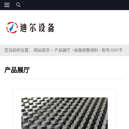
您当前的位置：
网站首页
>
产品展厅
>
金属规整填料
>
型号350Y不
锈钢孔板波纹填料不锈钢304金属波纹规整填料三相油水分离器波纹
产品展厅
板填料