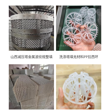
山西减压塔金属波纹规整填
洗涤塔填充材料PP拉西环
料452YPlus不锈钢孔板波纹填
51mm76mm特拉瑞德环填料
料