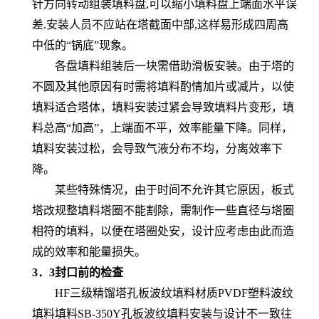
针方向转动组装填料盘,可以缩小填料盘上端面水平误
差.安装人员不应站在塔截面中部,这样易形成四周高
中低的“锅底”现象。
各盘填料组装后一块需借助滑板安装。由于塔的
不圆及其他原因有时需将填料酌情加片或减片，以使
填料适合塔体，填料安装过紧会导致填料片变形，填
料总高“加高”，上端面不平，效率能量下降。同样，
填料安装过松，会导致气液分布不均，分离效率下
降。
某些特殊情况，由于时间不允许其它原因，板式
塔改规整填料塔圈不能割除，需制作一些直径与塔圈
相符的填料，以便在塔圈处安，设计应考虑由此而造
成的效率和能量损失。
3．3封口前的检查
HF三级精馏塔孔板波纹填料材质PVDF塑料波纹
填料填料SB-350Y孔板波纹填料安装与设计不一致往