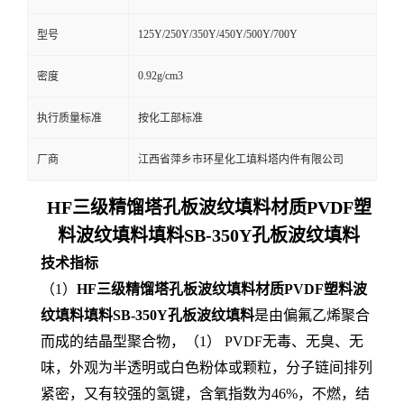
125Y/250Y/350Y/450Y/500Y/700Y
型号
0.92g/cm3
密度
执行质量标准
按化工部标准
厂商
江西省萍乡市环星化工填料塔内件有限公司
HF三级精馏塔孔板波纹填料材质PVDF塑
料波纹填料填料SB-350Y孔板波纹填料
技术指标
（1）
HF三级精馏塔孔板波纹填料材质PVDF塑料波
纹填料填料SB-350Y孔板波纹填料
是由偏氟乙烯聚合
而成的结晶型聚合物，（1） PVDF无毒、无臭、无
味，外观为半透明或白色粉体或颗粒，分子链间排列
紧密，又有较强的氢键，含氧指数为46%，不燃，结