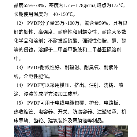
晶度65%~78%，密度为1.75~1.78g/cm3,熔点为172℃,
长期使用温度为—40~150℃。
（2） PVDF分子量25万~100万，氟含量59%，具有良
好的韧性、高强度、耐磨性和耐蠕变性，耐绝大多数
化学品和溶剂；不耐发烟硫酸、强碱性伯胺、酮、醚
等的侵蚀，溶解于二甲基甲酰胺和二甲基亚砜溶剂
中。
（3） PVDF耐候性好、耐辐射、耐臭氧、耐紫外
线，介电性能优。
（4） PVDF可以采用模压、挤出、注射、浇铸、喷
涂、浸渍等成型方法加工成型。
（5） PVDF可用于电线电缆包覆、护套、电路板、
热收缩管、电容器、开关、防腐容器、注塑轴承、机
床导轨、齿轮、建筑装饰及薄膜馐等制品。