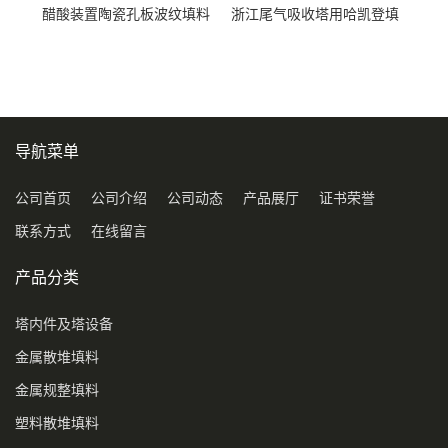
醋酸装置陶瓷孔板波纹填料
浙江尾气吸收塔用哈凯登填
型号450Y350Y
料3.5寸2寸PP聚丙烯Tri派克
环保球形填料
导航菜单
公司首页
公司介绍
公司动态
产品展厅
证书荣誉
联系方式
在线留言
产品分类
塔内件及塔设备
金属散堆填料
金属规整填料
塑料散堆填料