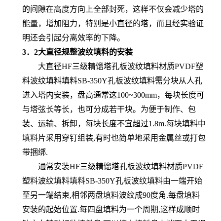
的间隙在高度方向上全部封死，这样不仅会减少塔的
能量，增加阻力，特别是小直径的塔，而且经实验证
明还会引起分离效率的下降。
3．2大直径规整波纹填料的安装
大直径HF三级精馏塔孔板波纹填料材质PVDF塑
料波纹填料填料SB-350Y孔板波纹填料需分块从人孔
进入塔内安装，盘高通常这100~300mm，每块长度可
与塔弦长等长，也可分成若干块。为便于制作、包
装、运输、拆卸，每块长度不宜超过1.8m.每块填料中
填料片采用穿钉组装,有时也简单地采用金属丝或打包
带捆绑.
通常安装HF三级精馏塔孔板波纹填料材质PVDF
塑料波纹填料填料SB-350Y孔板波纹填料由一端开始
至另一端结束,相邻两盘填料波纹成90度角.每盘填料
安装的起始位置.每四盘填料为一个周期,这样成顺时