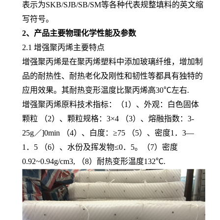
表示为SKB/SJB/SB/SM等各种代表规整填料的英文缩
写符号。
2、产品主要物理化学性能及参数
2.1 增强聚丙烯主要特点
增强聚丙烯是在聚丙烯塑料中添加玻璃纤维，增加制
品的耐热性、耐热老化及刚性和韧性等都具有独特的
应用效果。其耐热变形温度比聚丙烯高30℃左右.
增强聚丙烯原料技术指标：（1）、外观：白色固体
颗粒 （2）、颗粒规格：3×4 （3）、熔融指数：3-
25g／]0min （4）、白度：≥75 （5）、密度1．3—
1．5 （6）、水份及挥发物≤0．5。（7）密度
0.92~0.94g/cm3, （8）耐热变形温度132℃.