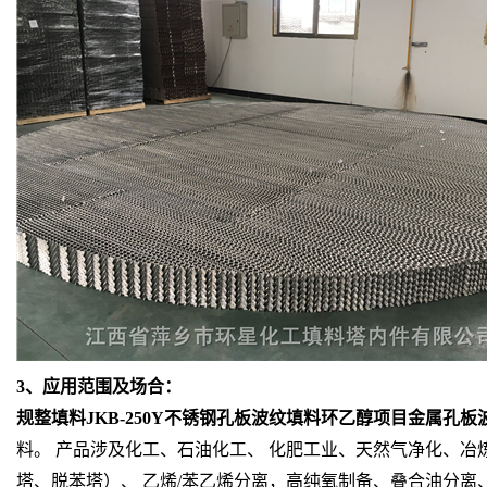
3、应用范围及场合：
规整填料JKB-250Y不锈钢孔板波纹填料环乙醇项目金属孔板
料。 产品涉及化工、石油化工、 化肥工业、天然气净化、冶
塔、脱苯塔）、 乙烯/苯乙烯分离，高纯氧制备、叠合油分