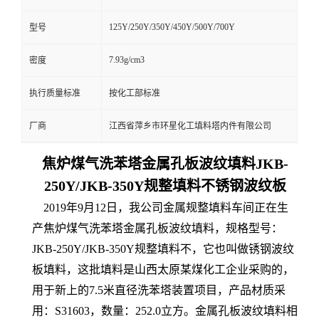
125Y/250Y/350Y/450Y/500Y/700Y
型号
7.93g/cm3
密度
执行质量标准
按化工部标准
厂商
江西省萍乡市环星化工填料塔内件有限公司
焦炉煤气洗苯塔金属孔板波纹填料JKB-
250Y/JKB-350Y规整填料不锈钢波纹板
2019年9月12日，我公司金属规整填料车间正在生
产焦炉煤气洗苯塔金属孔板波纹填料，规格型号：
JKB-250Y/JKB-350Y规整填料不，它也叫做锈钢波纹
板填料，这批填料是山西太原某煤化工企业采购的，
用于新上的7.5米直径洗苯塔装置项目，产品材质采
用：S31603，数量：252.0立方。金属孔板波纹填料相