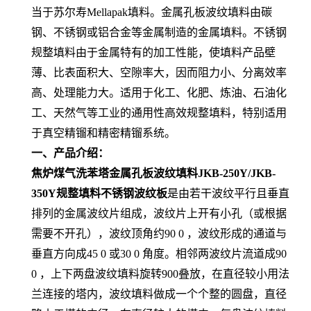
当于苏尔寿Mellapak填料。金属孔板波纹填料由碳
钢、不锈钢或铝合金等金属制造的金属填料。不锈钢
规整填料由于金属特有的加工性能，使填料产品壁
薄、比表面积大、空隙率大，因而阻力小、分离效率
高、处理能力大。适用于化工、化肥、炼油、石油化
工、天然气等工业的通用性高效规整填料，特别适用
于真空精镏和精密精镏系统。
一、产品介绍：
焦炉煤气洗苯塔金属孔板波纹填料JKB-250Y/JKB-
350Y规整填料不锈钢波纹板
是由若干波纹平行且垂直
排列的金属波纹片组成，波纹片上开有小孔（或根据
需要不开孔），波纹顶角约90 0 ，波纹形成的通道与
垂直方向成45 0 或30 0 角度。相邻两波纹片流道成90
0 ，上下两盘波纹填料旋转900叠放，在直径较小用法
兰连接的塔内，波纹填料做成一个个整的圆盘，直径