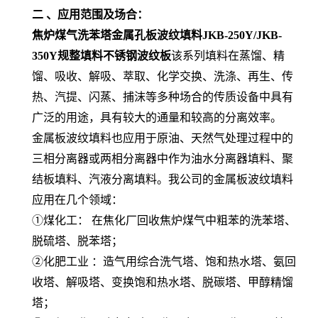
二 、应用范围及场合：
焦炉煤气洗苯塔金属孔板波纹填料JKB-250Y/JKB-
350Y规整填料不锈钢波纹板
该系列填料在蒸馏、精
馏、吸收、解吸、萃取、化学交换、洗涤、再生、传
热、汽提、闪蒸、捕沫等多种场合的传质设备中具有
广泛的用途，具有较大的通量和较高的分离效率。
金属板波纹填料也应用于原油、天然气处理过程中的
三相分离器或两相分离器中作为油水分离器填料、聚
结板填料、汽液分离填料。我公司的金属板波纹填料
应用在几个领域：
①煤化工： 在焦化厂回收焦炉煤气中粗苯的洗苯塔、
脱硫塔、脱苯塔；
②化肥工业 ：造气用综合洗气塔、饱和热水塔、氨回
收塔、解吸塔、变换饱和热水塔、脱碳塔、甲醇精馏
塔；