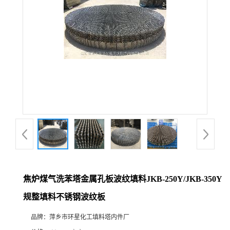
焦炉煤气洗苯塔金属孔板波纹填料JKB-250Y/JKB-350Y
规整填料不锈钢波纹板
品牌：
萍乡市环星化工填料塔内件厂