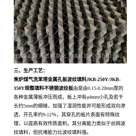
三、生产工艺：
焦炉煤气洗苯塔金属孔板波纹填料JKB-250Y/JKB-
350Y规整填料不锈钢波纹板
由是由0.15-0.20mm厚的
各种金属薄板冲压而成，板上冲有φ4mm小孔及若干
长约5mm的细缝，加强了湿润性能并可能形成双向渗
透，开孔率约9-12％，其穿孔的板片表面有特殊纹
理，以提高有效传质面积。其分离能力类似于丝网波
纹填料，但抗堵能力比波纹填料强。