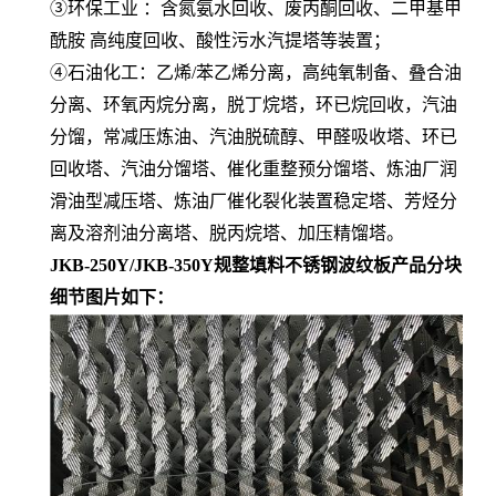
③环保工业 ：含氮氨水回收、废丙酮回收、二甲基甲
酰胺 高纯度回收、酸性污水汽提塔等装置；
④石油化工：乙烯/苯乙烯分离，高纯氧制备、叠合油
分离、环氧丙烷分离，脱丁烷塔，环已烷回收，汽油
分馏，常减压炼油、汽油脱硫醇、甲醛吸收塔、环已
回收塔、汽油分馏塔、催化重整预分馏塔、炼油厂润
滑油型减压塔、炼油厂催化裂化装置稳定塔、芳烃分
离及溶剂油分离塔、脱丙烷塔、加压精馏塔。
JKB-250Y/JKB-350Y规整填料不锈钢波纹板产品分块
细节图片如下：