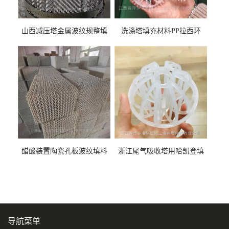
山西减压塔金属波纹规整填
洗涤塔填充材料PP拉西环
料452YPlus不锈钢孔板波纹填
51mm76mm特拉瑞德环填料
料
醋酸装置陶瓷孔板波纹填料
浙江尾气吸收塔用哈凯登填
型号450Y350Y
料3.5寸2寸PP聚丙烯Tri派克
环保球形填料
导航菜单