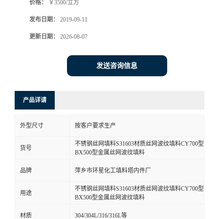
价格：
￥3500/立方
发布日期：
2019-09-11
更新日期：
2026-08-07
发送咨询信息
产品详请
外型尺寸
按客户要求生产
不锈钢丝网填料S31603材质丝网波纹填料CY700型
货号
BX500型金属丝网波纹填料
品牌
萍乡市环星化工填料塔内件厂
不锈钢丝网填料S31603材质丝网波纹填料CY700型
用途
BX500型金属丝网波纹填料
材质
304/304L/316/316L等