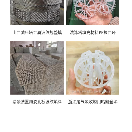
山西减压塔金属波纹规整填
洗涤塔填充材料PP拉西环
料452YPlus不锈钢孔板波纹填
51mm76mm特拉瑞德环填料
料
醋酸装置陶瓷孔板波纹填料
浙江尾气吸收塔用哈凯登填
型号450Y350Y
料3.5寸2寸PP聚丙烯Tri派克
环保球形填料