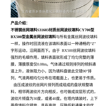
产品介绍：
不锈钢丝网填料S31603材质丝网波纹填料CY700型
BX500型金属丝网波纹填料
与所有金属丝网波纹填料
一样，操作时回流液在该填料表面以一种通畅的“Z”
字形运动，沿网面而下。由于 BX500丝网波纹填料
强烈的毛细作用，填料表面就形成了均匀完整的薄
膜，薄膜厚度仅0.08m。气体通过规则排列的倾斜通
道上升，液体阻力小，因为填料盘彼此交错90°排
列，气液两相均匀分布在塔截面上，也更易于传质。
由压成波纹的丝网片排列而成组成的盘状规整填
料，相邻两波纹片方向相反，也可做成双层形式的，
波纹片倾盘为30度，或者40度。在塔内填装时，上下
两盘填料交错放。具有高效、压降低和通量大的优