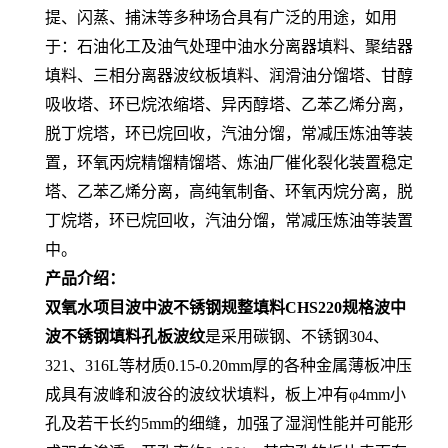
提、闪蒸、捕沫等多种场合具有广泛的用途，如用
于：石油化工及油气处理中油水分离器填料、聚结器
填料、三相分离器波纹板填料、润滑油分馏塔、甘醇
吸收塔、环已烷浓缩塔、异丙醇塔、乙苯乙烯分离，
脱丁烷塔，环已烷回收，汽油分馏，常减压炼油等装
置，环氧丙烷精馏精馏塔、炼油厂催化裂化装置稳定
塔、乙苯乙烯分离，高纯氧制备、环氧丙烷分离，脱
丁烷塔，环已烷回收，汽油分馏，常减压炼油等装置
中。
产品介绍：
双氧水项目波中波不锈钢规整填料CHS220规格波中
波不锈钢填料孔板波纹
是采用碳钢、不锈钢304、
321、316L等材质0.15-0.20mm厚的各种金属薄板冲压
成具有波峰和波谷的波纹状填料，板上冲有φ4mm小
孔及若干长约5mm的细缝，加强了湿润性能并可能形