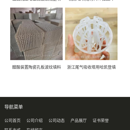
料452YPlus不锈钢孔板波纹填
51mm76mm特拉瑞德环填料
料
醋酸装置陶瓷孔板波纹填料
浙江尾气吸收塔用哈凯登填
型号450Y350Y
料3.5寸2寸PP聚丙烯Tri派克
环保球形填料
导航菜单
公司首页
公司介绍
公司动态
产品展厅
证书荣誉