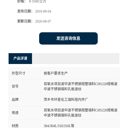
价格：
￥3500/立方
发布日期：
2019-09-04
更新日期：
2026-08-07
发送咨询信息
产品详请
外型尺寸
按客户要求生产
双氧水项目波中波不锈钢规整填料CHS220规格波
货号
中波不锈钢填料孔板波纹
品牌
萍乡市环星化工填料塔内件厂
双氧水项目波中波不锈钢规整填料CHS220规格波
用途
中波不锈钢填料孔板波纹
材质
304/304L/316/316L等