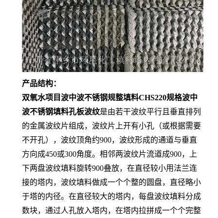
产品结构：
双氧水项目波中波不锈钢规整填料CHS220规格波中
波不锈钢填料孔板波纹
是由若干波纹平行且垂直排列
的金属波纹片组成，波纹片上开有小孔（或根据需要
不开孔），波纹顶角约900，波纹形成的通道与垂直
方向成450或300角度。相邻两波纹片流道成900，上
下两盘波纹填料旋转900叠放，在直径较小用法兰连
接的塔内，波纹填料做成一个个整的圆盘，直径略小
于塔的内径。在直径较大的塔内，每盘波纹填料分成
数块，通过人孔放入塔内，在塔内拉拼成一个个完整