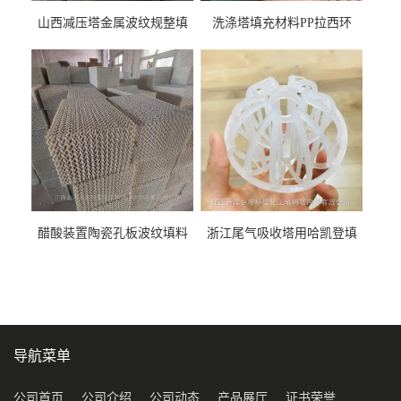
山西减压塔金属波纹规整填
洗涤塔填充材料PP拉西环
料452YPlus不锈钢孔板波纹填
51mm76mm特拉瑞德环填料
料
醋酸装置陶瓷孔板波纹填料
浙江尾气吸收塔用哈凯登填
型号450Y350Y
料3.5寸2寸PP聚丙烯Tri派克
环保球形填料
导航菜单
公司首页
公司介绍
公司动态
产品展厅
证书荣誉