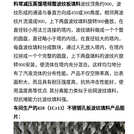
料常减压蒸馏塔规整波纹板填料
波纹顶角约900，波
纹形成的通道与垂直方向成450或300角度。相邻两波
纹片流道成900，上下两盘波纹填料旋转900叠放，在
直径较小用法兰连接的塔内，波纹填料做成一个个整
的圆盘，直径略小于塔的内径。在直径较大的塔内，
每盘波纹填料分成数块，通过人孔放入塔内，在塔内
拉拼成一个个完整的圆盘，上下两盘填料的波纹片旋
转900安装，使流体在塔内充分混合。这样均匀地分
布了汽液流体的分布性能。产品不仅空隙率高，比表
面积大，而且具有耐压强度高，抗热冲击性能好，使
用温度高等优点. 其分离能力类似于丝网波纹填料，
但抗堵能力比波纹填料强。
车间生产的410（1Cr13）不锈钢孔板波纹填料产品图
片：