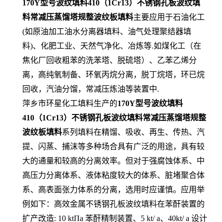
170Y型号波纹填料410（1Cr13）不锈钢孔板波纹填
料常减压蒸馏塔规整波纹板填料
主要应用于石油化工
(如原油加工油水分离器填料、油气处理聚结器填
料)、化肥工业、天然气净化、冶炼等.如煤化工（在
焦化厂回收粗苯的洗苯塔、脱硫塔）、乙苯乙烯分
离，高纯氧制备、环氧丙烷分离，脱丁烷塔，环已烷
回收，汽油分馏，常减压炼油等装置中.
萍乡市环星化工填料生产的
170Y型号波纹填料
410（1Cr13）不锈钢孔板波纹填料常减压蒸馏塔规整
波纹板填料
系列填料在精馏、吸收、再生、传热、汽
提、闪蒸、捕沫等多种场合具有广泛的用途，具有较
大的通量和较高的分离效率。但对于强腐蚀体系、中
高压力分离体系、液体粘度较大的体系、脏堵聚合体
系、高表面张力体系的分离，选用时应谨慎。应用举
例如下：高效金属不锈钢孔板波纹填料在苯酐装置的
扩产改造: 10 ktΠa 苯酐精制装置、5 kt/ a、40kt/ a 设计