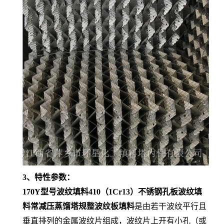
3、特性参数：
170Y型号波纹填料410（1Cr13）不锈钢孔板波纹填
料常减压蒸馏塔规整波纹板填料
是由若干波纹平行且
垂直排列的金属波纹片组成，波纹片上开有小孔（或