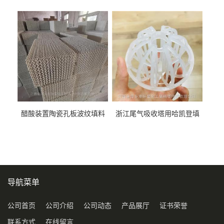
料452YPlus不锈钢孔板波纹填
51mm76mm特拉瑞德环填料
料
醋酸装置陶瓷孔板波纹填料
浙江尾气吸收塔用哈凯登填
型号450Y350Y
料3.5寸2寸PP聚丙烯Tri派克
环保球形填料
导航菜单
公司首页
公司介绍
公司动态
产品展厅
证书荣誉
联系方式
在线留言