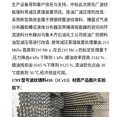
生产设备得到客户信任与支持，中标此次炼化厂波纹
板填料常减压蒸馏装置项目。炼油厂减压塔的改造 :
采用新型高效金属不锈钢规整波纹填料、槽盘式气液
分布器和槽式液体分布器及带捕液吸能器的双切向环
流进料分布器对乌鲁木齐石油化工公司炼油厂的燃料
油型减压塔进行改造 ,使常减压蒸馏装置处理量由 215
MtΠa 提高到310 Mt/ a ,在近210 Mt/ a 的标定处理量下
,压力降由4 kPa 下降到 1 kPa ,蜡油收率提高 2142 % ,
蜡油残炭由 0165 %下降到 0125 % ,渣油软化点由 30
℃提高到 50 ℃,经济效益可观。
170Y型号波纹填料410（1Cr13）材质产品图片实拍
如下：