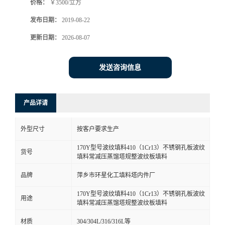
价格：
￥3500/立方
发布日期：
2019-08-22
更新日期：
2026-08-07
发送咨询信息
产品详请
外型尺寸
按客户要求生产
170Y型号波纹填料410（1Cr13）不锈钢孔板波纹
货号
填料常减压蒸馏塔规整波纹板填料
品牌
萍乡市环星化工填料塔内件厂
170Y型号波纹填料410（1Cr13）不锈钢孔板波纹
用途
填料常减压蒸馏塔规整波纹板填料
材质
304/304L/316/316L等