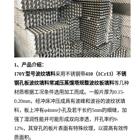
1、产品介绍：
170Y型号波纹填料
采用不锈钢带
410（1Cr13）不锈
钢孔板波纹填料常减压蒸馏塔规整波纹板填料
等几种
材质根据工况条件选用加工而成。一般片厚为0.15-
0.20mm，经冲床冲压成具有波峰和波谷的波纹状填
料，板上冲有φ4mm小孔及若干长约5mm的细缝，加
强了湿润性能并可能形成双向渗透，开孔率约9-
12%，其穿孔的板片表面有特殊纹理，以提高有效传
质面积。