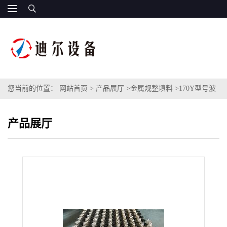
您当前的位置：
网站首页
>
产品展厅
>
金属规整填料
>
170Y型号波
纹填料410（1Cr13）不锈钢孔板波纹填料常减压蒸馏塔规整波纹板
产品展厅
填料