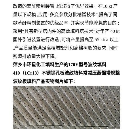
改造的苯酐精制装置 ,均取得了优异效果。在10 kt 产
量以下规模 ,应用“多变参数分批精馏技术”,提高了间
歇苯酐精制装置的优级品率 ,并实现节能降耗的目的 ;
采用“具有新型塔内件的高效填料塔技术”对年产 40 kt
国外引进装置进行改造 ,可将产量提高至 55 kt/ a 以上
,产品质量能满足高档增塑剂和高档树脂的要求 ,同时
残渣排放量大幅下降。
萍乡市环星化工填料生产的170Y型号波纹填料
410（1Cr13）不锈钢孔板波纹填料常减压蒸馏塔规整
波纹板填料产品实物图片如下：