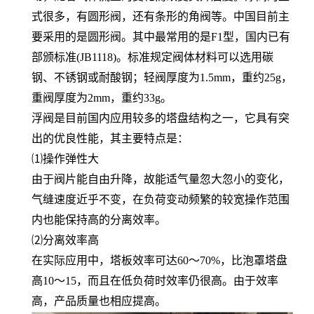
式很多，有圆形阀，还有条形的角阀等。中国目前主
要采用的是圆形阀。其中最常用的是F1型，国内已有
部颁标准(JB1118)。标准规定阀体材料可以选用碳
钢、不锈钢或耐酸钢；轻阀厚度为1.5mm，重约25g，
重阀厚度为2mm，重约33g。
浮阀是目前国内应用较多的塔盘结构之一，它具有突
出的优良性能，其主要特点是：
⑴操作弹性大
由于阀片能自由升降，故能适气量忽大忽小的变化，
气缝速度近乎不变，在负荷变动频繁的较宽操作范围
内也能保持高的分离效率。
⑵分离效率高
在实际应用中，塔板效率可达60～70%，比泡罩塔盘
高10～15，而且在低负荷时效率仍很高。由于效率
高，产品质量也相应提高。