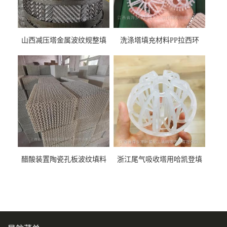
山西减压塔金属波纹规整填
洗涤塔填充材料PP拉西环
料452YPlus不锈钢孔板波纹填
51mm76mm特拉瑞德环填料
料
醋酸装置陶瓷孔板波纹填料
浙江尾气吸收塔用哈凯登填
型号450Y350Y
料3.5寸2寸PP聚丙烯Tri派克
环保球形填料