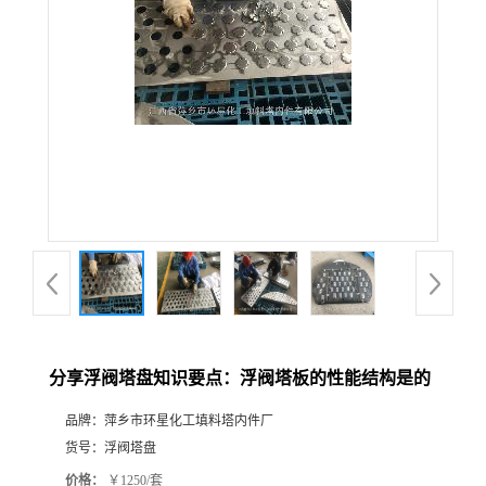
分享浮阀塔盘知识要点：浮阀塔板的性能结构是的
品牌：
萍乡市环星化工填料塔内件厂
货号：
浮阀塔盘
价格：
￥1250/套