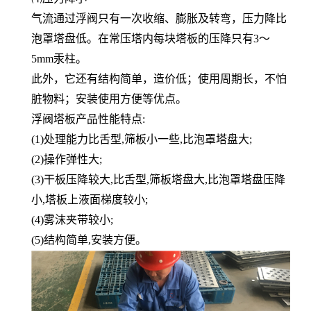
气流通过浮阀只有一次收缩、膨胀及转弯，压力降比
泡罩塔盘低。在常压塔内每块塔板的压降只有3～
5mm汞柱。
此外，它还有结构简单，造价低；使用周期长，不怕
脏物料；安装使用方便等优点。
浮阀塔板产品性能特点:
(1)处理能力比舌型,筛板小一些,比泡罩塔盘大;
(2)操作弹性大;
(3)干板压降较大,比舌型,筛板塔盘大,比泡罩塔盘压降
小,塔板上液面梯度较小;
(4)雾沫夹带较小;
(5)结构简单,安装方便。