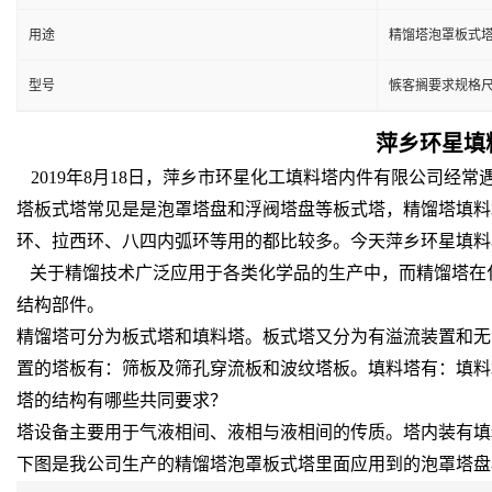
用途
精馏塔泡罩板式
型号
愱客搁要求规格
萍乡环星填
2019年8月18日，萍乡市环星化工填料塔内件有限公司
塔板式塔常见是是泡罩塔盘和浮阀塔盘等板式塔，精馏塔填料
环、拉西环、八四内弧环等用的都比较多。今天萍乡环星填料
关于精馏技术广泛应用于各类化学品的生产中，而精馏塔在
结构部件。
精馏塔可分为板式塔和填料塔。板式塔又分为有溢流装置和无
置的塔板有：筛板及筛孔穿流板和波纹塔板。填料塔有：填料
塔的结构有哪些共同要求？
塔设备主要用于气液相间、液相与液相间的传质。塔内装有填
下图是我公司生产的精馏塔泡罩板式塔里面应用到的泡罩塔盘