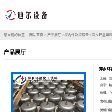
您当前的位置：
网站首页
>
产品展厅
>
塔内件及塔设备
>
萍乡环星填
产品展厅
萍乡环
品牌：
萍
货号：
精
价格：
￥
发布日期
更新日期