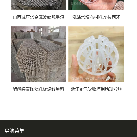
山西减压塔金属波纹规整填
洗涤塔填充材料PP拉西环
料452YPlus不锈钢孔板波纹填
51mm76mm特拉瑞德环填料
料
醋酸装置陶瓷孔板波纹填料
浙江尾气吸收塔用哈凯登填
型号450Y350Y
料3.5寸2寸PP聚丙烯Tri派克
环保球形填料
导航菜单