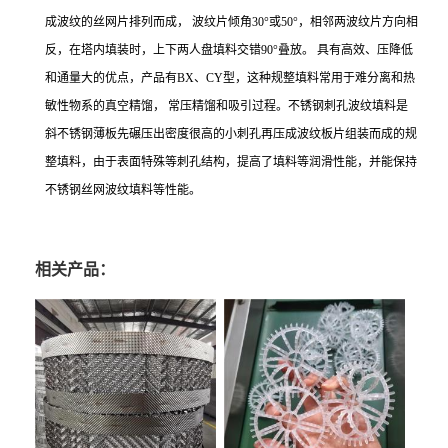
成波纹的丝网片排列而成， 波纹片倾角30°或50°，相邻两波纹片方向相
反，在塔内填装时，上下两人盘填料交错90°叠放。 具有高效、压降低
和通量大的优点，产品有BX、CY型，这种规整填料常用于难分离和热
敏性物系的真空精馏， 常压精馏和吸引过程。不锈钢刺孔波纹填料是
斜不锈钢薄板先碾压出密度很高的小刺孔再压成波纹板片组装而成的规
整填料，由于表面特殊等刺孔结构，提高了填料等润滑性能，并能保持
不锈钢丝网波纹填料等性能。
相关产品：