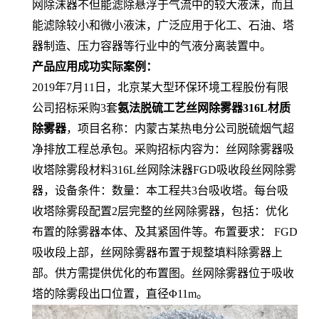
网除沫器不但能滤除悬浮于气流中的较大液沫，而且
能滤除较小和微小液沫，广泛应用于化工、石油、塔
器制造、压力容器等行业中的气液分离装置中。
产品应用成功实际案例：
2019年7月11日，北京某大型环保环境工程股份有限
公司招标采购3套
氨法脱硫工艺丝网除雾器316L材质
除雾器
，项目名称：内蒙古某热电分公司脱硫烟气超
净排放工程总承包。采购招标内容为：丝网除雾器吸
收塔除雾段材料316L丝网除沫器FGD吸收段丝网除雾
器，设备条件：数量：本工程共3台吸收塔。每台吸
收塔除雾段配置2层完整的丝网除雾器，包括：优化
布置的除雾器本体、及其紧固件等。布置要求： FGD
吸收段上部，丝网除雾器布置于规整填料除雾器上
部。供方需提供优化的布置图。丝网除雾器位于吸收
塔的除雾段出口位置，直径Φ11m。