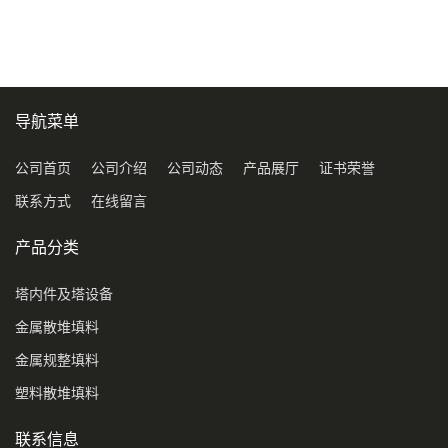
型号450Y350Y
料3.5寸2寸PP聚丙烯Tri派克
环保球形填料
导航菜单
公司首页
公司介绍
公司动态
产品展厅
证书荣誉
联系方式
在线留言
产品分类
塔内件及塔设备
金属散堆填料
金属规整填料
塑料散堆填料
联系信息