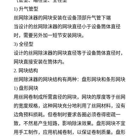
气管型、缩径型、全径型
1) 升气管型
丝网除沫器的网块安装在设备顶部升气管下端
当设计的丝网除沫器的网块直径小于设备筒体直径
时，需要另外加一短节安装网块。
3) 全径型
设计的丝网除沫器的网块直径等于设备筒体直径时，
网块直接安装在筒体内。
2. 网块结构
丝网除沫器的网块结构有两种：盘形网块和条形网块
1) 盘形网块
用丝网卷制成所需直径的网块，网块的厚度等于丝网
的宽度规格，这种网块充分地利用了丝网材料，没有
边角预料损耗。但卷制时要求各圈必须卷得密疏一
致，不然易产生短路，影响除沫效果。盘形网块不宜
用手工制作，应用机械卷制，以保证卷制质量。盘形