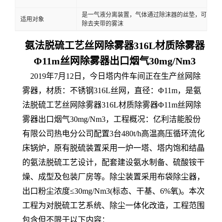
是一气液分离装置，气体通过除沫器的丝垫，可
适用对象
除去夹带的雾沫
氨法脱硫工艺丝网除雾器316L材质除雾器
Φ11m丝网除雾器出口烟气30mg/Nm3
2019年7月12日，今日塔内件车间正在生产丝网除
雾器，材质：不锈钢316L丝网，直径：Φ11m，是氨
法脱硫工艺丝网除雾器316L材质除雾器Φ11m丝网除
雾器出口烟气30mg/Nm3，工程概况：亿利洁能股份
有限公司热电分公司配置3台480t/h高温高压循环流化
床锅炉，原有脱硫装置采用一炉一塔、塔内饱和结晶
的氨法脱硫工艺设计，配套建设氨水制备、硫酸铵干
燥、成型及包装厂房等。除尘装置采用布袋除尘器，
出口粉尘浓度≤30mg/Nm3(标态、干基、6%氧)。本次
工程为对脱硫工艺系统、除尘一体化改造，工程范围
包含但不限于以下内容：