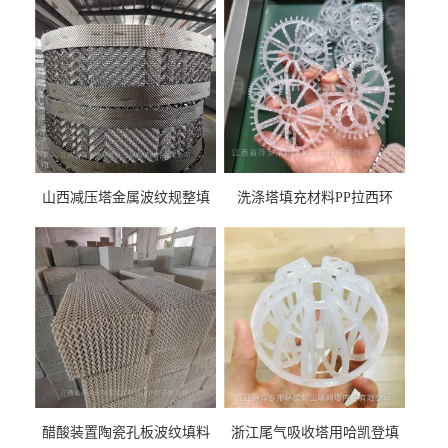
山西减压塔金属波纹规整填
洗涤塔填充材料PP拉西环
料452YPlus不锈钢孔板波纹填
51mm76mm特拉瑞德环填料
料
醋酸装置陶瓷孔板波纹填料
浙江尾气吸收塔用哈凯登填