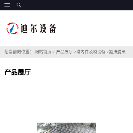
您当前的位置：
网站首页
>
产品展厅
>
塔内件及塔设备
>
氨法脱硫
工艺丝网除雾器316L材质除雾器Φ11m丝网除雾器出口烟气
产品展厅
30mg/Nm3