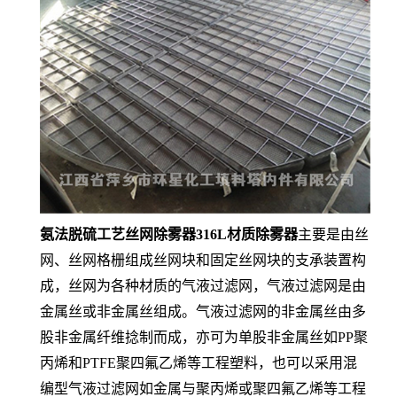
氨法脱硫工艺丝网除雾器316L材质除雾器
主要是由丝
网、丝网格栅组成丝网块和固定丝网块的支承装置构
成，丝网为各种材质的气液过滤网，气液过滤网是由
金属丝或非金属丝组成。气液过滤网的非金属丝由多
股非金属纤维捻制而成，亦可为单股非金属丝如PP聚
丙烯和PTFE聚四氟乙烯等工程塑料，也可以采用混
编型气液过滤网如金属与聚丙烯或聚四氟乙烯等工程