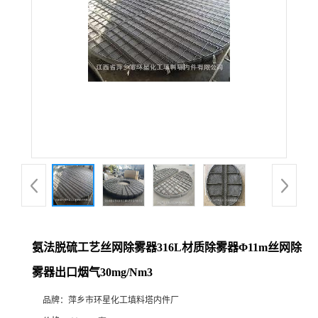
氨法脱硫工艺丝网除雾器316L材质除雾器Φ11m丝网除
雾器出口烟气30mg/Nm3
品牌：
萍乡市环星化工填料塔内件厂