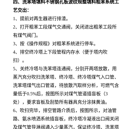
四、
洗苯塔填料不锈钢孔板波纹规整填料
粗苯系统工
艺交出：
1、提前对再生器进行排渣。
2、打开粗苯工段煤气交通阀，关闭进出粗苯工段所
有煤气阀门。
3、按《操作规程》对粗苯系统进行停车。
4、排空终冷塔上下段管程内存水（便于塔内吹
扫）。
5、关终冷塔与洗苯塔连通阀，分别开两塔放散，用
蒸汽充分吹扫洗苯塔、终冷塔、终冷塔煤气入口管、
洗苯塔煤气出口管道，待放散汽取样分析，可燃气含
量低于0.5%后，按图所示对煤气管道插盲板（3
处），要求盲板及刮垫所有器具充分涂抹黄油。
6、吹扫完毕，排空管路介质后，按图所示，对油管
路、氨水喷洒系统插盲板，终冷塔冷凝液出口阀关闭
及煤气管导淋阀通入少量蒸汽，保证终冷塔、洗苯塔