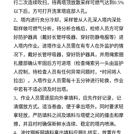
行二次连续吹扫，待两塔顶放散采样可燃气达到0.5%
以下后，方可打开洗苯塔底部人孔。
2、塔内进行充分冷却，采样管从人孔深入塔内深处
取样做可燃气分析，待分析合格后，检修人员方可穿
好防护器具（戴好长管呼吸器、穿好防静电服等）进
入塔内作业。进塔作业人员需在有专人在外监护的情
况下，戴好长管呼吸器，穿好防护器具，并用绳索捆
扎腰部确认牢固后方可进塔（检查绳索另一头由监护
人控制，待检查人员有任何异常问题时，*时间将人
拉出）。入塔作业人员需每十五分钟进行轮换，作业
中若有不适必须及时出塔。
3、作业人员需逐层向外拿填料，应先作好记录，记
清摆放方式。适当卷曲，便于拿出塔外。同时要求轻
拿轻放，严防填料之间及填料与塔壁之间的撞击和摩
擦，并且时时确保新鲜水连续、稳定的塔内喷淋。
4、波纹钢板网填料拿出填料应捆扎结实，放置在专