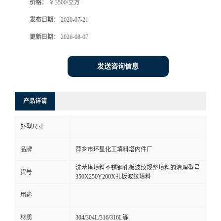
价格：
￥3500/立方
发布日期：
2020-07-21
更新日期：
2026-08-07
发送咨询信息
产品详请
外型尺寸
品牌
萍乡市环星化工填料塔内件厂
洗苯塔填料不锈钢孔板波纹规整填料的清理型号
货号
350X250Y200X孔板波纹填料
用途
材质
304/304L/316/316L等