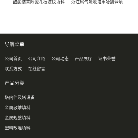
醋酸装置陶瓷孔板波纹填料
浙江尾气吸收塔用哈凯登填
型号450Y350Y
料3.5寸2寸PP聚丙烯Tri派克
环保球形填料
导航菜单
公司首页
公司介绍
公司动态
产品展厅
证书荣誉
联系方式
在线留言
产品分类
塔内件及塔设备
金属散堆填料
金属规整填料
塑料散堆填料