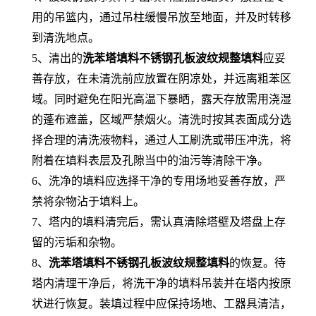
用的吊篮内，通过吊柱缓慢吊放至地面，并及时转移
到清洗地点。
5、清出的
洗苯塔填料不锈钢孔板波纹规整填料
应妥
善存放，在未清洗前应放置在阴凉处，并远离粗苯区
域。同时避免在阳光高温下暴晒，露天存放需用浇湿
的蓬布遮盖，区域严禁烟火。清洗时按其表面成分选
择合理的清洗液物料，通过人工刷洗或带压冲洗，将
附着在填料表层及孔隙当中的油污等清除干净。
6、洗净的填料应选择干净的专用场地妥善存放，严
禁将杂物沾于填料上。
7、塔内的填料清完后，需认真清除塔壁及塔盘上存
留的污垢和杂物。
8、
洗苯塔填料不锈钢孔板波纹规整填料
的恢复。待
塔内清理干净后，将洗干净的填料吊装并在塔内按原
状进行恢复。装填过程中应保持场地、工器具清洁，