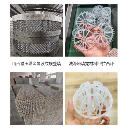
山西减压塔金属波纹规整填
洗涤塔填充材料PP拉西环
料452YPlus不锈钢孔板波纹填
51mm76mm特拉瑞德环填料
料