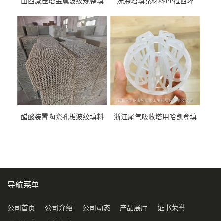
山西减压塔金属波纹规整填
洗涤塔填充材料PP拉西环
料452YPlus不锈钢孔板波纹填
51mm76mm特拉瑞德环填料
料
醋酸装置陶瓷孔板波纹填料
浙江尾气吸收塔用哈凯登填
型号450Y350Y
料3.5寸2寸PP聚丙烯Tri派克
环保球形填料
导航菜单
公司首页
公司介绍
公司动态
产品展厅
证书荣誉