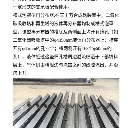
一定形式的支承板配合使用。
槽式泡罩型再分布器;在三十万合成氨装置中，二氧化
碳吸收塔和再生塔的液体再分布器均制成槽式泡罩
型，该型再分布器的槽底及两侧面上均开有筛孔（如
二氧化碳吸收塔中的φ4350mm液体再分布器上：槽底
开有φ45mm的孔72个；槽两侧开有168个φ60mm的
孔），液体经过这些筛孔槽周边溢流喷洒于下部填料
层上，气体则由槽周边与泡罩之间的缝隙流出，并沿
塔上升。