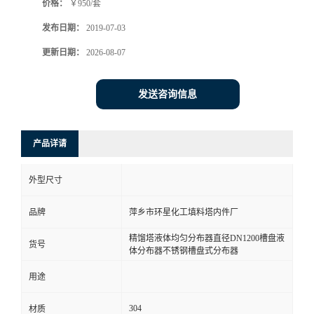
价格：
￥950/套
发布日期：
2019-07-03
更新日期：
2026-08-07
发送咨询信息
产品详请
外型尺寸
品牌
萍乡市环星化工填料塔内件厂
精馏塔液体均匀分布器直径DN1200槽盘液
货号
体分布器不锈钢槽盘式分布器
用途
304
材质