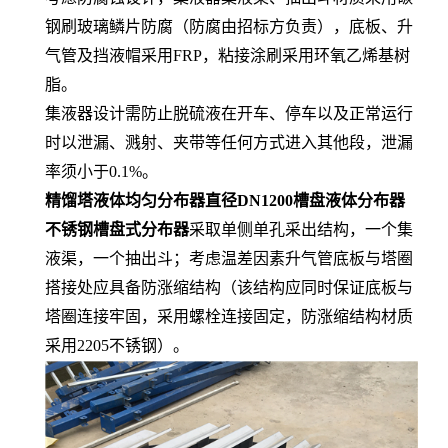
钢刷玻璃鳞片防腐（防腐由招标方负责），底板、升
气管及挡液帽采用FRP，粘接涂刷采用环氧乙烯基树
脂。
集液器设计需防止脱硫液在开车、停车以及正常运行
时以泄漏、溅射、夹带等任何方式进入其他段，泄漏
率须小于0.1%。
精馏塔液体均匀分布器直径DN1200槽盘液体分布器
不锈钢槽盘式分布器
采取单侧单孔采出结构，一个集
液渠，一个抽出斗；考虑温差因素升气管底板与塔圈
搭接处应具备防涨缩结构（该结构应同时保证底板与
塔圈连接牢固，采用螺栓连接固定，防涨缩结构材质
采用2205不锈钢）。