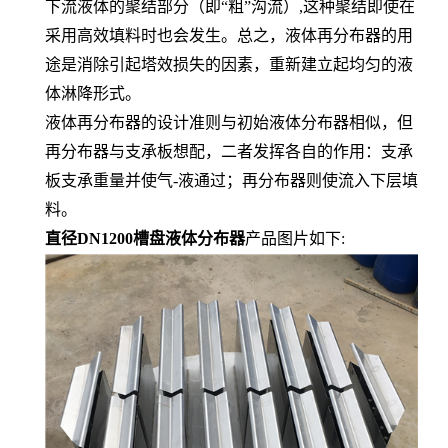
下流液体的聚结部分（即“粗”沟流）,这种聚结即使在
采用高效填料时也会发生。总之，液体再分布器的用
途是消除引起塔效损失的因素，重新建立起均匀的液
体淋降形式。
液体再分布器的设计准则与初始液体分布器相似，但
再分布器与支承板想配，二者发挥各自的作用：支承
板支承重量并使气-液通过；再分布器则使流入下层填
料。
直径DN1200槽盘液体分布器
产品图片如下: