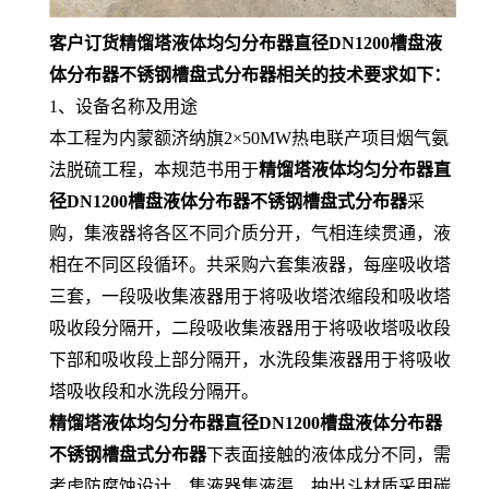
客户订货精馏塔液体均匀分布器直径DN1200槽盘液
体分布器不锈钢槽盘式分布器相关的技术要求如下：
1、设备名称及用途
本工程为内蒙额济纳旗2×50MW热电联产项目烟气氨
法脱硫工程，本规范书用于
精馏塔液体均匀分布器直
径DN1200槽盘液体分布器不锈钢槽盘式分布器
采
购，集液器将各区不同介质分开，气相连续贯通，液
相在不同区段循环。共采购六套集液器，每座吸收塔
三套，一段吸收集液器用于将吸收塔浓缩段和吸收塔
吸收段分隔开，二段吸收集液器用于将吸收塔吸收段
下部和吸收段上部分隔开，水洗段集液器用于将吸收
塔吸收段和水洗段分隔开。
精馏塔液体均匀分布器直径DN1200槽盘液体分布器
不锈钢槽盘式分布器
下表面接触的液体成分不同，需
考虑防腐蚀设计，集液器集液渠、抽出斗材质采用碳