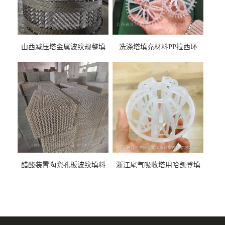
山西减压塔金属波纹规整填
洗涤塔填充材料PP拉西环
料452YPlus不锈钢孔板波纹填
51mm76mm特拉瑞德环填料
料
醋酸装置陶瓷孔板波纹填料
浙江尾气吸收塔用哈凯登填
型号450Y350Y
料3.5寸2寸PP聚丙烯Tri派克
环保球形填料