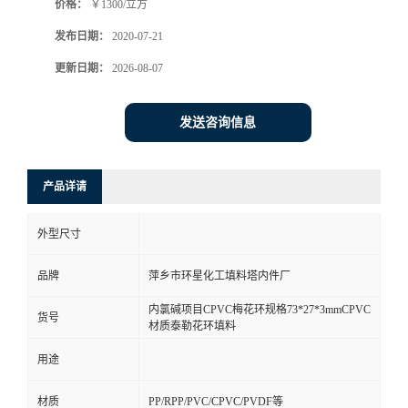
价格：
￥1300/立方
发布日期：
2020-07-21
更新日期：
2026-08-07
发送咨询信息
产品详请
外型尺寸
品牌
萍乡市环星化工填料塔内件厂
内氯碱项目CPVC梅花环规格73*27*3mmCPVC
货号
材质泰勒花环填料
用途
材质
PP/RPP/PVC/CPVC/PVDF等