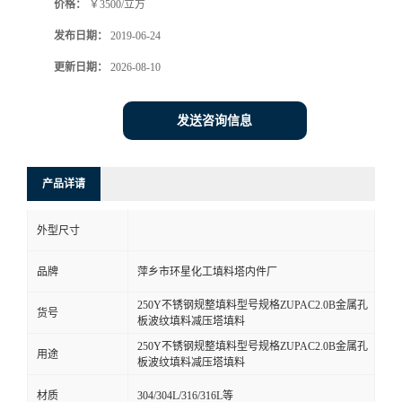
价格：
￥3500/立方
发布日期：
2019-06-24
更新日期：
2026-08-10
发送咨询信息
产品详请
外型尺寸
品牌
萍乡市环星化工填料塔内件厂
250Y不锈钢规整填料型号规格ZUPAC2.0B金属孔
货号
板波纹填料减压塔填料
250Y不锈钢规整填料型号规格ZUPAC2.0B金属孔
用途
板波纹填料减压塔填料
材质
304/304L/316/316L等