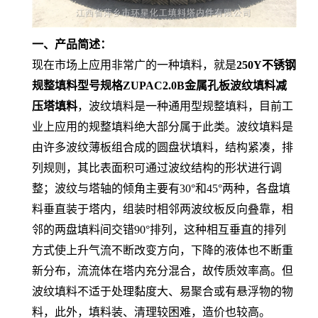
一、产品简述：
现在市场上应用非常广的一种填料，就是
250Y不锈钢
规整填料型号规格ZUPAC2.0B金属孔板波纹填料减
压塔填料
，波纹填料是一种通用型规整填料，目前工
业上应用的规整填料绝大部分属于此类。波纹填料是
由许多波纹薄板组合成的圆盘状填料，结构紧凑，排
列规则，其比表面积可通过波纹结构的形状进行调
整；波纹与塔轴的倾角主要有30°和45°两种，各盘填
料垂直装于塔内，组装时相邻两波纹板反向叠靠，相
邻的两盘填料间交错90°排列，这种相互垂直的排列
方式使上升气流不断改变方向，下降的液体也不断重
新分布，流流体在塔内充分混合，故传质效率高。但
波纹填料不适于处理黏度大、易聚合或有悬浮物的物
料，此外，填料装、清理较困难，造价也较高。