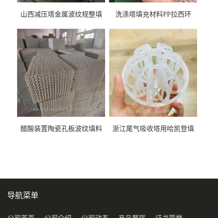
山西减压塔金属波纹规整填
洗涤塔填充材料PP拉西环
料452YPlus不锈钢孔板波纹填
51mm76mm特拉瑞德环填料
料
醋酸装置陶瓷孔板波纹填料
浙江尾气吸收塔用哈凯登填
型号450Y350Y
料3.5寸2寸PP聚丙烯Tri派克
环保球形填料
导航菜单