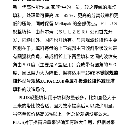
新一代高性能“Plus 家族”中的一员，较之传统的规整
填料，处理量可提高 20 – 45 %，更高的分离效率和更
低的压降，同时保留 Mellapak 的全部优点。ＰＬＵＳ
规整填料，由苏尔寿（ＳＵＬＺＥＲ）公司首先开
发，陆续国外、国内也开始有。与常规波纹填料主要
区别在于，填料每盘的上下端部由直倾斜形状改为带
有圆弧状倒角，造成相邻上下两盘填料之间的波纹夹
角由９０度（主要是Ｙ型应用）变成带有圆角的９０
度，因此阻力大为降低，据称适用于
250Y不锈钢规整
填料型号规格ZUPAC2.0B金属孔板波纹填料减压塔
填料
的改造场合。
PLUS规整填料用于填料数量较多，比如直径大于
三米的塔比较合适，因为效率提高后可以减少用量，
虽然单位价格高35%以上，但总价差别没那么大。
PLUS对于提高通量来说确实有较大作用，但相对来