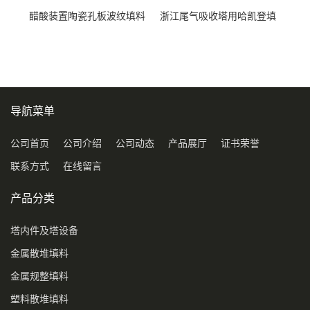
醋酸装置陶瓷孔板波纹填料
浙江尾气吸收塔用哈凯登填
型号450Y350Y
料3.5寸2寸PP聚丙烯Tri派克
环保球形填料
导航菜单
公司首页
公司介绍
公司动态
产品展厅
证书荣誉
联系方式
在线留言
产品分类
塔内件及塔设备
金属散堆填料
金属规整填料
塑料散堆填料