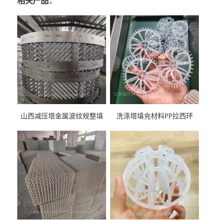
相关产品：
山西减压塔金属波纹规整填
洗涤塔填充材料PP拉西环
料452YPlus不锈钢孔板波纹填
51mm76mm特拉瑞德环填料
料