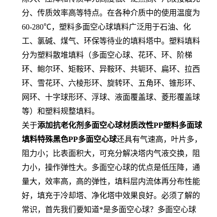
分、传质效率高等特点。在各种介质中的使用温度为
60-280℃，塑料多面空心球填料广泛用于石油、化
工、氯碱、煤气、环保等待业的填料塔中。塑料填料
分为塑料散堆填料（多面空心球、花环、环、阶梯
环、鲍尔环、矩鞍环、异鞍环、共轭环、扁环、拉西
环、雪花环、六棱形环、旋转环、五角环、锥形环、
网环、十字球形环、浮球、液面覆盖球、菱形覆盖球
等）和塑料规整填料。
关于
添加抗老化剂多面空心球材质改性PP塑料多面球
填料特殊黑色PP多面空心球
还具有气速高，叶片多，
阻力小；比表面积大，可充分解决塔内气液交换，阻
力小，操作弹性大。多面空心球的优点是低压降，通
量大，效率高，高的弹性，填料层内流体再分布性能
好，填充于冷却塔、净化塔中效果良好。必须了解的
常识，首先我们要知道*是多面空心球？多面空心球