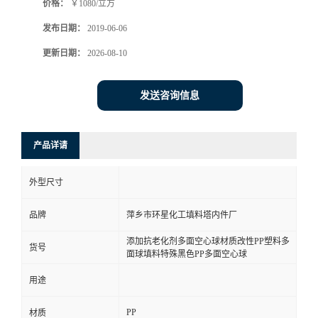
价格：
￥1080/立方
发布日期：
2019-06-06
更新日期：
2026-08-10
发送咨询信息
产品详请
外型尺寸
品牌
萍乡市环星化工填料塔内件厂
添加抗老化剂多面空心球材质改性PP塑料多
货号
面球填料特殊黑色PP多面空心球
用途
PP
材质