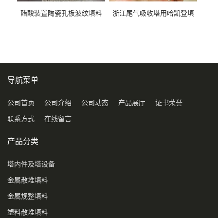
醋酸装置陶瓷孔板波纹填料
浙江尾气吸收塔用哈凯登填
型号450Y350Y
料3.5寸2寸PP聚丙烯Tri派克
环保球形填料
导航菜单
公司首页
公司介绍
公司动态
产品展厅
证书荣誉
联系方式
在线留言
产品分类
塔内件及塔设备
金属散堆填料
金属规整填料
塑料散堆填料