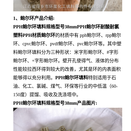
1、鲍尔环产品介绍:
PPH鲍尔环填料规格型号38mmPPH鲍尔环耐酸耐氯
塑料PPH材质鲍尔环
的材质中有 pph鲍尔环、rpp鲍尔
环、cpvc鲍尔环、pvdf鲍尔环、pvc鲍尔环等。其中塑
料鲍尔环填料分为三种形状：米字形鲍尔环、#字形
鲍尔环、+字形鲍尔环。壁开孔使得气、液体的分布
性能较拉西环得到较大的改善，尤其是环的内表面积
能够得以充分利用。
PPH鲍尔环填料
特别适用于石
油、化工、氯碱、煤气、环保等行业的中低温（60-
150度）提馏、吸收及洗涤塔中。
PPH鲍尔环填料规格型号38mm产品图片: