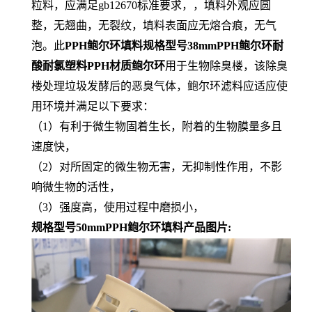
粒料，应满足gb12670标准要求，，填料外观应圆
整，无翘曲，无裂纹，填料表面应无熔合痕，无气
泡。此
PPH鲍尔环填料规格型号38mmPPH鲍尔环耐
酸耐氯塑料PPH材质鲍尔环
用于生物除臭楼，该除臭
楼处理垃圾发酵后的恶臭气体，鲍尔环滤料应适应使
用环境并满足以下要求：
（1）有利于微生物固着生长，附着的生物膜量多且
速度快，
（2）对所固定的微生物无害，无抑制性作用，不影
响微生物的活性，
（3）强度高，使用过程中磨损小，
规格型号50mm
PPH鲍尔环填料产品图片: