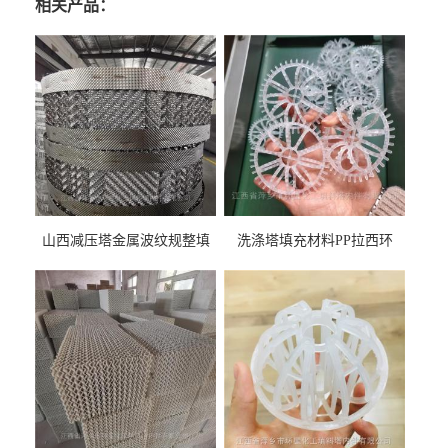
相关产品：
山西减压塔金属波纹规整填
洗涤塔填充材料PP拉西环
料452YPlus不锈钢孔板波纹填
51mm76mm特拉瑞德环填料
料