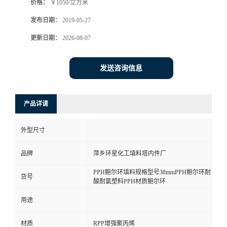
价格：
￥1050/立方米
发布日期：
2019-05-27
更新日期：
2026-08-07
发送咨询信息
产品详请
外型尺寸
品牌
萍乡环星化工填料塔内件厂
PPH鲍尔环填料规格型号38mmPPH鲍尔环耐
货号
酸耐氯塑料PPH材质鲍尔环
用途
材质
RPP增强聚丙烯