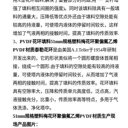
用A型花环填料,解决了重叠部分的问题,用“一”支杆增
强了填料相互间圈的强度)。同时该填料除具有一般填
料的通量大，压降低等优点外还由于填料空隙处能有
较高的持液量，可使塔内液体的停留时间较长，这样
增加了气液两相的接触时间，提高了填料的传质效率.
3、
PVDF花环填料51mm规格塑料梅花环聚偏氟乙烯
PVDF材质泰勒花环
是由美国A.J.Teller于1954年研制
开发出来的，它的形状类似将一个圆形螺旋体首尾相
接，绕成一个圆形.由于填料的空隙处能有较高的持液
量，可使塔内液体的停留时间较长，从而增加了气液
两相的接触时间，提高了填料的传质效率。花环填料
具有空隙率大，压降和传质单元高度低，泛点高，汽
液接触充分，比重小，传质效率高等特点，多用于气
体洗涤、净化塔中。
51mm规格塑料梅花环聚偏氟乙烯PVDF材质生产现
场产品图片：