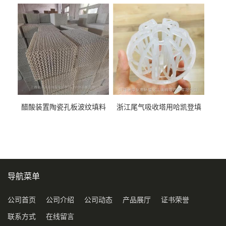
料452YPlus不锈钢孔板波纹填
51mm76mm特拉瑞德环填料
料
醋酸装置陶瓷孔板波纹填料
浙江尾气吸收塔用哈凯登填
型号450Y350Y
料3.5寸2寸PP聚丙烯Tri派克
环保球形填料
导航菜单
公司首页
公司介绍
公司动态
产品展厅
证书荣誉
联系方式
在线留言