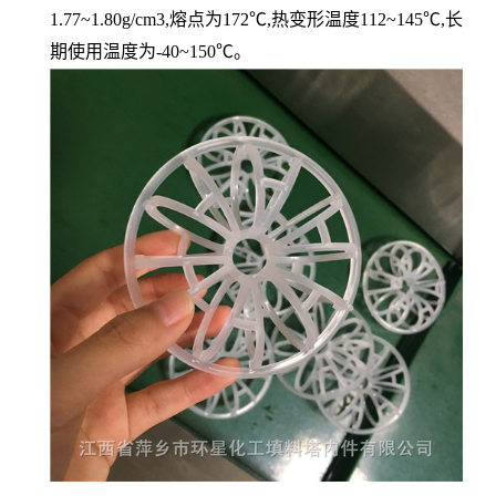
1.77~1.80g/cm3,熔点为172℃,热变形温度112~145℃,长
期使用温度为-40~150℃。