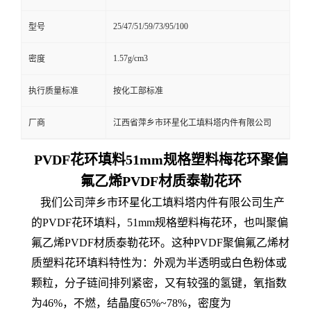
25/47/51/59/73/95/100
型号
1.57g/cm3
密度
执行质量标准
按化工部标准
厂商
江西省萍乡市环星化工填料塔内件有限公司
PVDF花环填料51mm规格塑料梅花环聚偏
氟乙烯PVDF材质泰勒花环
我们公司萍乡市环星化工填料塔内件有限公司生产
的PVDF花环填料，51mm规格塑料梅花环，也叫聚偏
氟乙烯PVDF材质泰勒花环。这种PVDF聚偏氟乙烯材
质塑料花环填料特性为：外观为半透明或白色粉体或
颗粒，分子链间排列紧密，又有较强的氢键，氧指数
为46%，不燃，结晶度65%~78%，密度为