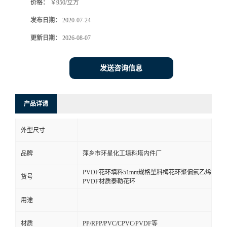
价格：
￥950/立方
发布日期：
2020-07-24
更新日期：
2026-08-07
发送咨询信息
产品详请
外型尺寸
品牌
萍乡市环星化工填料塔内件厂
PVDF花环填料51mm规格塑料梅花环聚偏氟乙烯
货号
PVDF材质泰勒花环
用途
材质
PP/RPP/PVC/CPVC/PVDF等