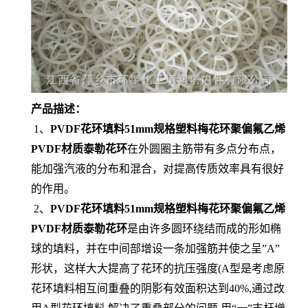
产品描述：
1、
PVDF花环填料51mm规格塑料梅花环聚偏氟乙烯
PVDF材质泰勒花环
在外圆圈主筋带有多点分布点，
能加强汽液的分布和混合，对提高传质效率具有很好
的作用。
2、
PVDF花环填料51mm规格塑料梅花环聚偏氟乙烯
PVDF材质泰勒花环
是由许多圆环绕结而成的形如椭
球的填料，并在中间部增设一条加强筋并使之呈”A”
形状，这样大大提高了花环的抗压强度(A型是考虑原
花环填料相互间重叠的阴影有效面积达到40%,通过改