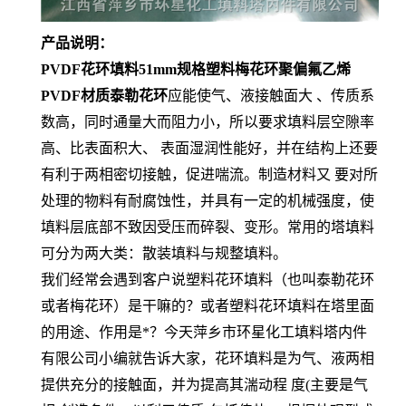
产品说明：
PVDF花环填料51mm规格塑料梅花环聚偏氟乙烯
PVDF材质泰勒花环
应能使气、液接触面大 、传质系
数高，同时通量大而阻力小，所以要求填料层空隙率
高、比表面积大、 表面湿润性能好，并在结构上还要
有利于两相密切接触，促进喘流。制造材料又 要对所
处理的物料有耐腐蚀性，并具有一定的机械强度，使
填料层底部不致因受压而碎裂、变形。常用的塔填料
可分为两大类：散装填料与规整填料。
我们经常会遇到客户说塑料花环填料（也叫泰勒花环
或者梅花环）是干嘛的？或者塑料花环填料在塔里面
的用途、作用是*？今天萍乡市环星化工填料塔内件
有限公司小编就告诉大家，花环填料是为气、液两相
提供充分的接触面，并为提高其湍动程 度(主要是气