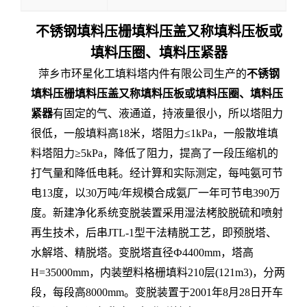
不锈钢填料压栅填料压盖又称填料压板或
填料压圈、填料压紧器
萍乡市环星化工填料塔内件有限公司生产的
不锈钢
填料压栅填料压盖又称填料压板或填料压圈、填料压
紧器
有固定的气、液通道，持液量很小，所以塔阻力
很低，一般填料高18米，塔阻力≤1kPa，一般散堆填
料塔阻力≥5kPa，降低了阻力，提高了一段压缩机的
打气量和降低电耗。经计算和实际测定，每吨氨可节
电13度，以30万吨/年规模合成氨厂一年可节电390万
度。新建净化系统变脱装置采用湿法栲胶脱硫和喷射
再生技术，后串JTL-1型干法精脱工艺，即预脱塔、
水解塔、精脱塔。变脱塔直径Ф4400mm，塔高
H=35000mm，内装塑料格栅填料210层(121m3)，分两
段，每段高8000mm。变脱装置于2001年8月28日开车