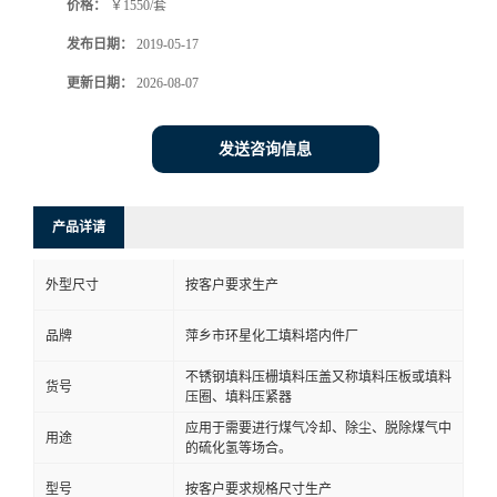
价格：
￥1550/套
发布日期：
2019-05-17
更新日期：
2026-08-07
发送咨询信息
产品详请
外型尺寸
按客户要求生产
品牌
萍乡市环星化工填料塔内件厂
不锈钢填料压栅填料压盖又称填料压板或填料
货号
压圈、填料压紧器
应用于需要进行煤气冷却、除尘、脱除煤气中
用途
的硫化氢等场合。
型号
按客户要求规格尺寸生产