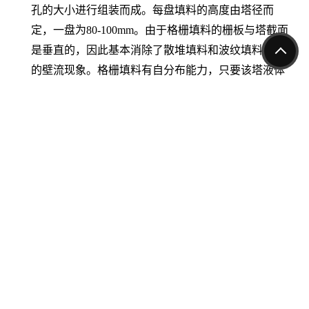
孔的大小进行组装而成。每盘填料的高度由塔径而
定，一盘为80-100mm。由于格栅填料的栅板与塔截面
是垂直的，因此基本消除了散堆填料和波纹填料共有
的壁流现象。格栅填料有自分布能力，只要该塔液体
初始分布均匀，一般不需要设液体再分布装置。这使
得格栅填料塔的设计、制造更简单，并提高了塔了利
用空间。
相关产品：