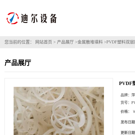
您当前的位置：
网站首页
>
产品展厅
>
金属散堆填料
>
PVDF塑料双
产品展厅
PVD
品牌：
萍
货号：
P
价格：
￥
发布日期
更新日期