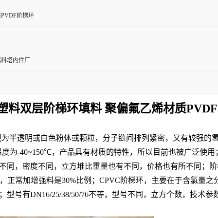
PVDF阶梯环
填料塔内件厂
F塑料双层阶梯环填料 聚偏氟乙烯材质PVD
观为半透明或白色粉体或颗粒，分子链间排列紧密，又有较强的氢键
45℃,长期使用温度为-40~150℃，产品具有材质的特性，所以目前也被
环，每种材质不同，密度不同，立方堆比重量也有不同，价格也有所不
正常加增强料是30%比例；CPVC阶梯环，主要在于含氯量之
生产；型号有DN16/25/38/50/76不等，型号不同，立方个数，