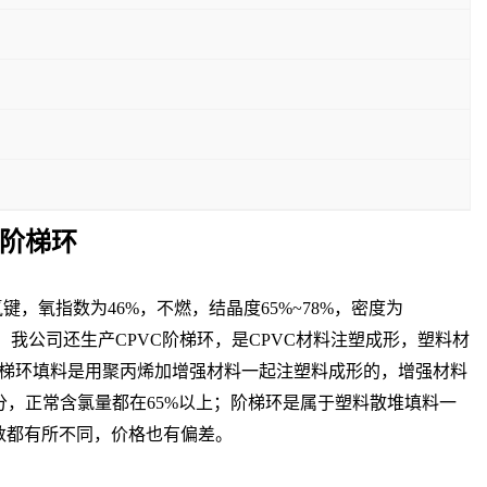
F阶梯环
，氧指数为46%，不燃，结晶度65%~78%，密度为
广泛使用；我公司还生产CPVC阶梯环，是CPVC材料注塑成形，塑料材
同；阶梯环填料是用聚丙烯加增强材料一起注塑料成形的，增强材料
分，正常含氯量都在65%以上；阶梯环是属于塑料散堆填料一
技术参数都有所不同，价格也有偏差。