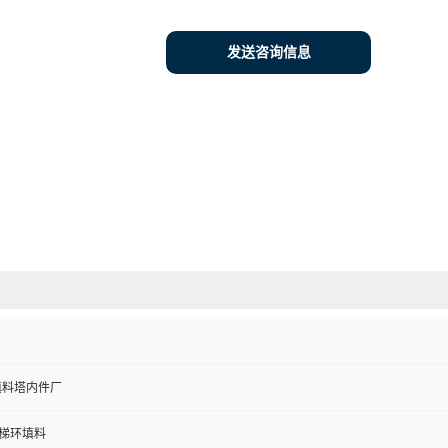
发送咨询信息
填料塔内件厂
阶梯环填料