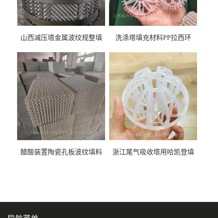
山西减压塔金属波纹规整填
洗涤塔填充材料PP拉西环
料452YPlus不锈钢孔板波纹填
51mm76mm特拉瑞德环填料
料
醋酸装置陶瓷孔板波纹填料
浙江尾气吸收塔用哈凯登填
型号450Y350Y
料3.5寸2寸PP聚丙烯Tri派克
环保球形填料