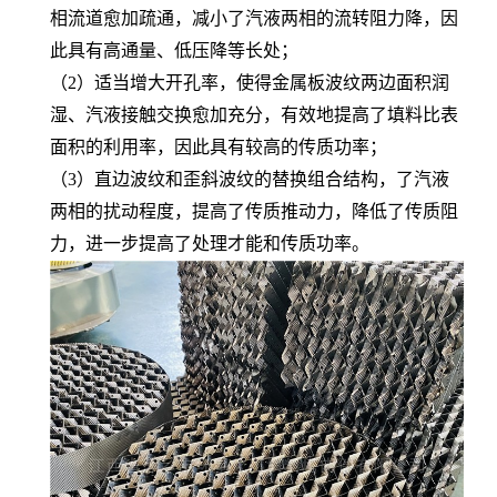
相流道愈加疏通，减小了汽液两相的流转阻力降，因
此具有高通量、低压降等长处；
（2）适当增大开孔率，使得金属板波纹两边面积润
湿、汽液接触交换愈加充分，有效地提高了填料比表
面积的利用率，因此具有较高的传质功率；
（3）直边波纹和歪斜波纹的替换组合结构，了汽液
两相的扰动程度，提高了传质推动力，降低了传质阻
力，进一步提高了处理才能和传质功率。