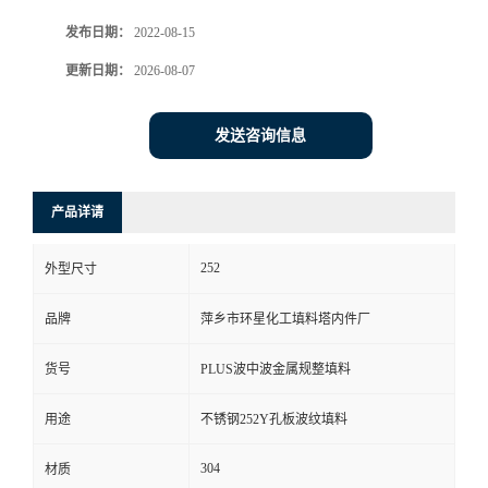
发布日期：
2022-08-15
更新日期：
2026-08-07
发送咨询信息
产品详请
252
外型尺寸
品牌
萍乡市环星化工填料塔内件厂
货号
PLUS波中波金属规整填料
用途
不锈钢252Y孔板波纹填料
304
材质