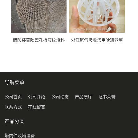
醋酸装置陶瓷孔板波纹填料
浙江尾气吸收塔用哈凯登填
型号450Y350Y
料3.5寸2寸PP聚丙烯Tri派克
环保球形填料
导航菜单
公司首页
公司介绍
公司动态
产品展厅
证书荣誉
联系方式
在线留言
产品分类
塔内件及塔设备