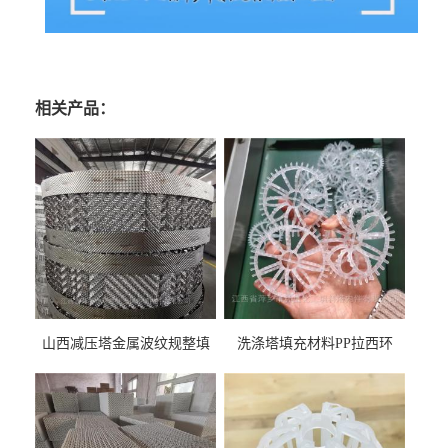
相关产品：
山西减压塔金属波纹规整填
洗涤塔填充材料PP拉西环
料452YPlus不锈钢孔板波纹填
51mm76mm特拉瑞德环填料
料