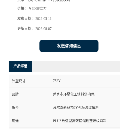
货号：
苏尔寿新品752Y孔板波纹填...
价格：
￥3900/立方
发布日期：
2022-05-11
更新日期：
2026-08-07
发送咨询信息
产品详请
752Y
外型尺寸
品牌
萍乡市环星化工填料塔内件厂
货号
苏尔寿新品752Y孔板波纹填料
用途
PLUS改进型高效精馏规整波纹填料