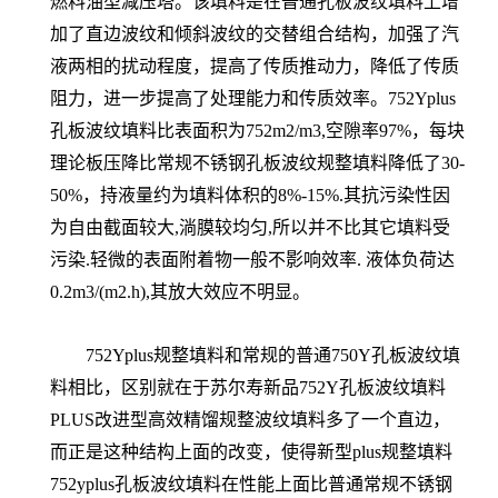
燃料油型减压塔。该填料是在普通孔板波纹填料上增
加了直边波纹和倾斜波纹的交替组合结构，加强了汽
液两相的扰动程度，提高了传质推动力，降低了传质
阻力，进一步提高了处理能力和传质效率。752Yplus
孔板波纹填料比表面积为752m2/m3,空隙率97%，每块
理论板压降比常规不锈钢孔板波纹规整填料降低了30-
50%，持液量约为填料体积的8%-15%.其抗污染性因
为自由截面较大,淌膜较均匀,所以并不比其它填料受
污染.轻微的表面附着物一般不影响效率. 液体负荷达
0.2m3/(m2.h),其放大效应不明显。
752Yplus规整填料和常规的普通750Y孔板波纹填
料相比，区别就在于苏尔寿新品752Y孔板波纹填料
PLUS改进型高效精馏规整波纹填料多了一个直边，
而正是这种结构上面的改变，使得新型plus规整填料
752yplus孔板波纹填料在性能上面比普通常规不锈钢