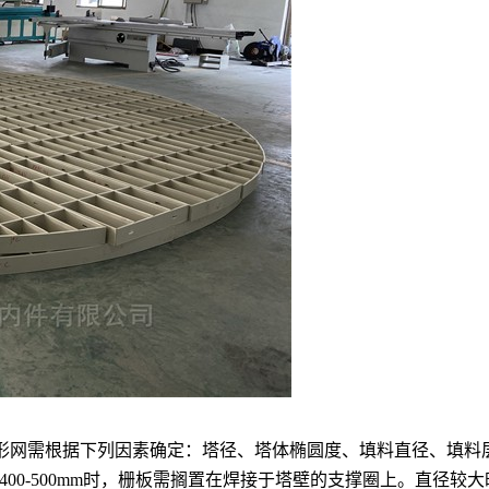
菱形网需根据下列因素确定：塔径、塔体椭圆度、填料直径、填
00-500mm时，栅板需搁置在焊接于塔壁的支撑圈上。直径较大时