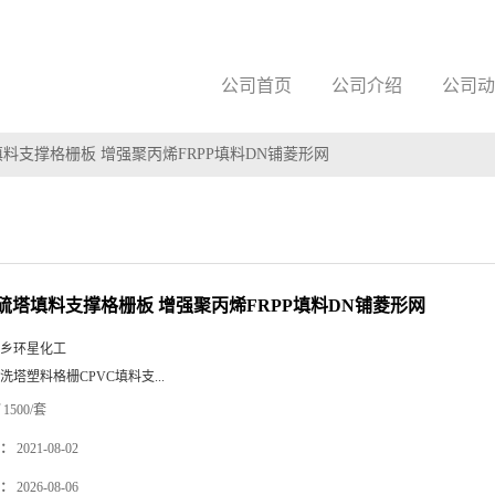
公司首页
公司介绍
公司动
料支撑格栅板 增强聚丙烯FRPP填料DN铺菱形网
硫塔填料支撑格栅板 增强聚丙烯FRPP填料DN铺菱形网
乡环星化工
洗塔塑料格栅CPVC填料支...
1500/套
：
2021-08-02
：
2026-08-06