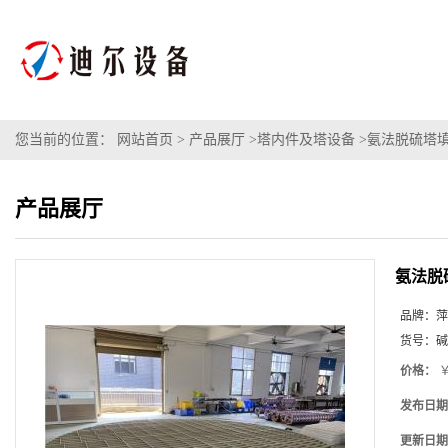
您当前的位置：
网站首页
>
产品展厅
>
塔内件及塔设备
>
氨法脱硫塔填
产品展厅
氨法脱
品牌：
萍
货号：
碱
价格：
￥
发布日期
更新日期