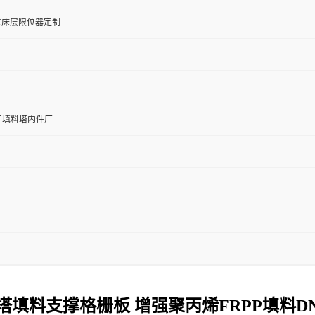
VC床层限位器定制
工填料塔内件厂
塔填料支撑格栅板 增强聚丙烯FRPP填料D