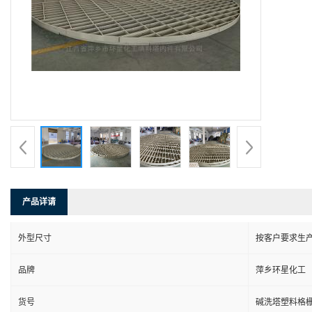
产品详请
外型尺寸
按客户要求生
品牌
萍乡环星化工
货号
碱洗塔塑料格栅