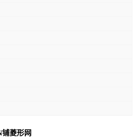
N铺菱形网