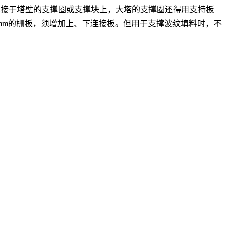
搁置在焊接于塔壁的支撑圈或支撑块上，大塔的支撑圈还得用支持板
0mm的栅板，须增加上、下连接板。但用于支撑波纹填料时，不