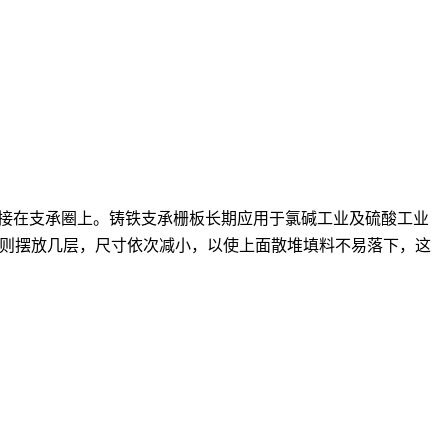
焊接在支承圈上。铸铁支承栅板长期应用于氯碱工业及硫酸工业
则摆放几层，尺寸依次减小，以使上面散堆填料不易落下，这