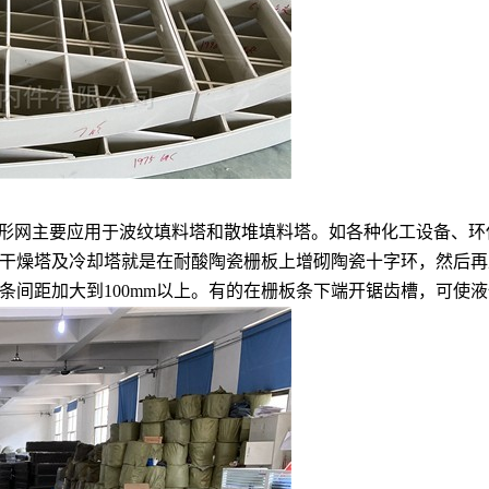
菱形网主要应用于波纹填料塔和散堆填料塔。如各种化工设备、
干燥塔及冷却塔就是在耐酸陶瓷栅板上增砌陶瓷十字环，然后再
条间距加大到100mm以上。有的在栅板条下端开锯齿槽，可使