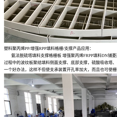
塑料聚丙烯PP/增强RPP填料格栅/支撑产品应用：
氨法脱硫塔填料支撑格栅板 增强聚丙烯FRPP填料DN铺
过程中的波纹板聚结填料侧面支撑、底部支撑，硫酸吸收塔、
一个好办法，这样不但使支承装置开孔率加大，而且也可使栅