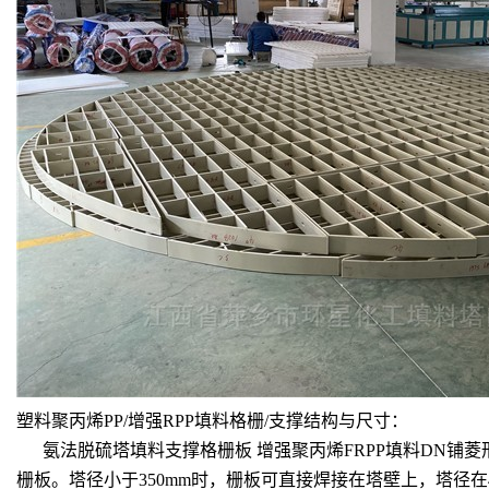
塑料聚丙烯PP/增强RPP填料格栅/支撑结构与尺寸：
氨法脱硫塔填料支撑格栅板 增强聚丙烯FRPP填料DN铺
栅板。塔径小于350mm时，栅板可直接焊接在塔壁上，塔径在4