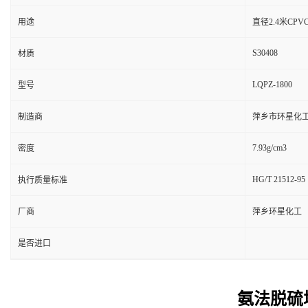
用途
直径2.4米CP
S30408
材质
LQPZ-1800
型号
制造商
萍乡市环星化
7.93g/cm3
密度
HG/T 21512-95
执行质量标准
厂商
萍乡环星化工
是否进口
氨法脱硫