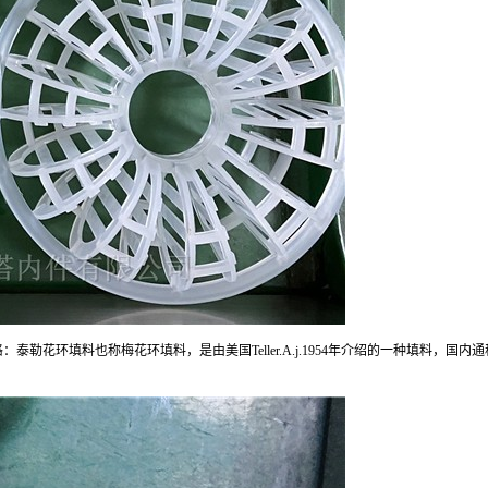
：泰勒花环填料也称梅花环填料，是由美国Teller.A.j.1954年介绍的一种填料