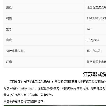
用途
江苏湿式洗涤塔
材质
PP/RPP/PVC/
145
型号
0.92g/cm3
密度
执行质量标准
化工部标准
厂商
江西省萍乡市
江苏湿式洗
江西省萍乡市环星化工填料塔内件有限公司接到江苏某大型环保工程公司询价垃圾焚
海尔环填料（heilex ring），总数量600多立方，材质均采用PP聚丙烯。
量以及产品单价这一方面都十分有优势。
产品生产车间实拍实物图片如下：