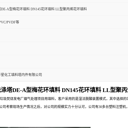
DE-A型梅花环填料 DN145花环填料 LL型聚丙烯花环填料
CPVC/PVDF等
环星化工填料塔内件有限公司
涤塔DE-A型梅花环填料 DN145花环填料 LL型聚
烧发电厂烟气处理项目用填料，客户采用的是湿法脱酸装置模式，其中选择的填料分别是
客户通过对公司考察现场生产情况之后，对公司的规模实力十分认可，公司有30多台塑料注