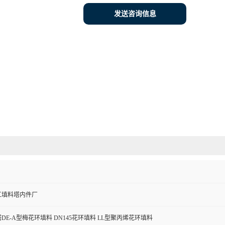
发送咨询信息
工填料塔内件厂
DE-A型梅花环填料 DN145花环填料 LL型聚丙烯花环填料