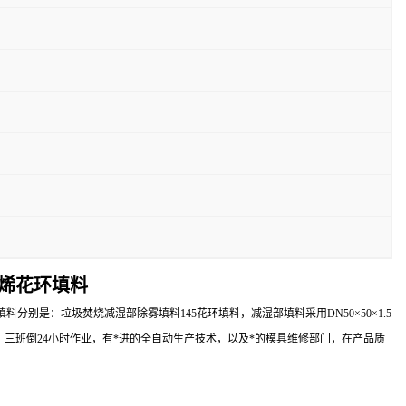
丙烯花环填料
：垃圾焚烧减湿部除雾填料145花环填料，减湿部填料采用DN50×50×1.5
塑机，三班倒24小时作业，有*进的全自动生产技术，以及*的模具维修部门，在产品质