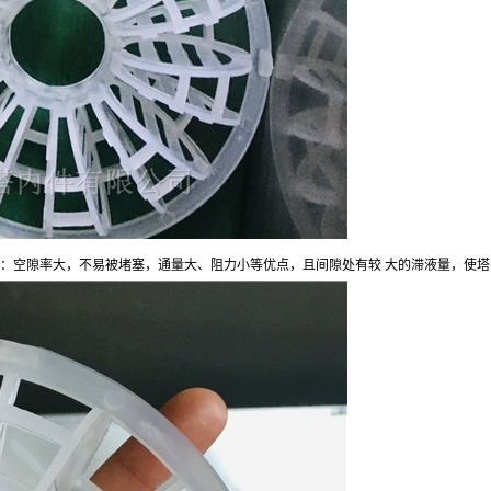
料特点：空隙率大，不易被堵塞，通量大、阻力小等优点，且间隙处有较 大的滞液量，