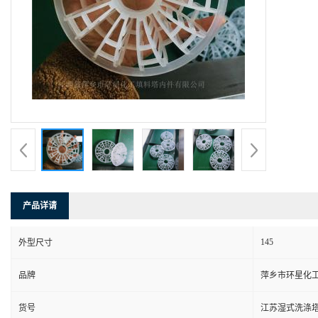
产品详请
145
外型尺寸
品牌
萍乡市环星化
货号
江苏湿式洗涤塔