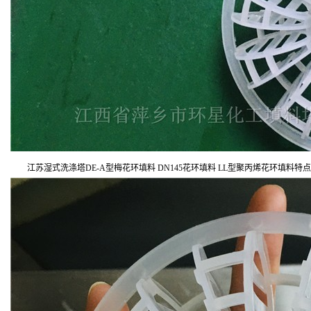
江苏湿式洗涤塔DE-A型梅花环填料 DN145花环填料 LL型聚丙烯花环填