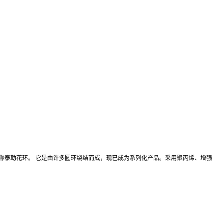
，国内通称泰勒花环。 它是由许多圆环绕结而成，现已成为系列化产品。采用聚丙烯、增强