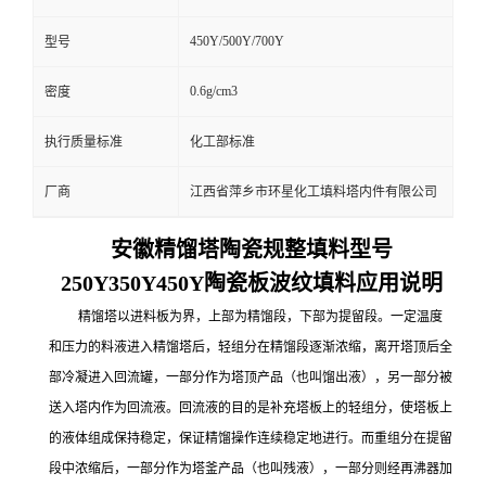
450Y/500Y/700Y
型号
0.6g/cm3
密度
执行质量标准
化工部标准
厂商
江西省萍乡市环星化工填料塔内件有限公司
安徽精馏塔陶瓷规整填料型号
250Y350Y450Y陶瓷板波纹填料应用说明
精馏塔以进料板为界，上部为精馏段，下部为提留段。一定温度
和压力的料液进入精馏塔后，轻组分在精馏段逐渐浓缩，离开塔顶后全
部冷凝进入回流罐，一部分作为塔顶产品（也叫馏出液），另一部分被
送入塔内作为回流液。回流液的目的是补充塔板上的轻组分，使塔板上
的液体组成保持稳定，保证精馏操作连续稳定地进行。而重组分在提留
段中浓缩后，一部分作为塔釜产品（也叫残液），一部分则经再沸器加