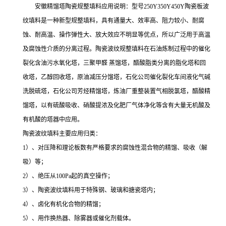
安徽精馏塔陶瓷规整填料应用说明：型号250Y350Y450Y陶瓷板波
纹填料是一种新型规整填料，具有通量大、效率高、阻力较小、耐腐
蚀、耐高温、操作弹性大、放大效应不明显等优点，所以广泛用于高温
及腐蚀性介质的分离过程。陶瓷波纹规整填料在石油炼制过程中的催化
裂化含油污水氧化塔，三聚甲醛 蒸馏塔，醋酸脂类分离的脂化塔和回
收塔，乙醇回收塔，原油减压分馏塔，石化公司催化裂化车间液化气碱
洗脱硫塔，石化公司芳烃精馏塔，炼油厂重整装置气相脱氯塔，醋酸精
馏塔，以有硫酸吸收、硝酸提浓及化肥厂气体净化等含有大量无机酸及
有机酸的塔器中应用。
陶瓷波纹填料主要应用归类：
1）、对压降和理论板数有严格要求的腐蚀性混合物的精馏、吸收（解
吸）等；
2）、绝压从100Pa起的真空操作；
3）、陶瓷波纹填料用于特殊钢、玻璃和搪瓷塔内；
4）、卤化有机化合物的精馏；
5）、用作换热器、除雾器或催化剂载体。