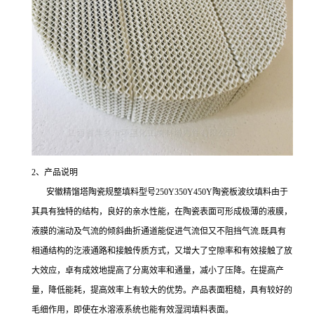
2、产品说明
安徽精馏塔陶瓷规整填料型号250Y350Y450Y陶瓷板波纹填料由于
其具有独特的结构，良好的亲水性能，在陶瓷表面可形成极薄的液膜，
液膜的湍动及气流的倾斜曲折通道能促进气流但又不阻挡气流.既具有
相通结构的汔液通路和接触传质方式，又增大了空隙率和有效接触了放
大效应，卓有成效地提高了分离效率和通量，减小了压降。在提高产
量，降低能耗，提高效率上有较大的优势。产品表面粗糙，具有较好的
毛细作用，即使在水溶液系统也能有效湿润填料表面。