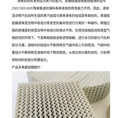
液体具有挥发而成为蒸汽的能力。安徽精馏塔陶瓷规整填料型号
250Y350Y450Y陶瓷板波纹填料各种液体的挥发能力不同，因此，液体
混合物汽化后所生成的蒸汽组成与原来液体的组成是有差别的，蒸馏就
是藉液体混合物中各组分挥发性的差异而进行分离的一种操作。精馏过
程的原理是利用混合物中各组分的沸点不同，在塔顶液相回流和塔釜气
相回流的作用下，气液两相逐级逐板逆相接触，进行多次的部分汽化和
部分冷凝，液相中的轻组分不断转移至气相中而上升到塔顶，气相中的
重组分不断转移至液相中而下降到塔底，从而达到分离的目的，分别得
到较纯的轻组分和重组分。
产品多角度拍摄图片：