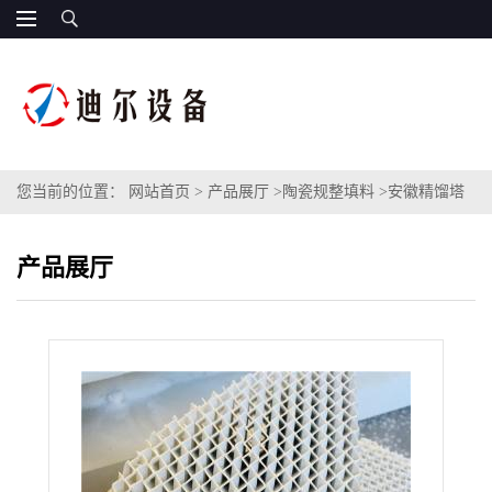
您当前的位置：
网站首页
>
产品展厅
>
陶瓷规整填料
>
安徽精馏塔
陶瓷规整填料型号250Y350Y450Y陶瓷板波纹填料应用说明
产品展厅