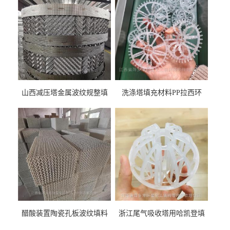
山西减压塔金属波纹规整填
洗涤塔填充材料PP拉西环
料452YPlus不锈钢孔板波纹填
51mm76mm特拉瑞德环填料
料
醋酸装置陶瓷孔板波纹填料
浙江尾气吸收塔用哈凯登填
型号450Y350Y
料3.5寸2寸PP聚丙烯Tri派克